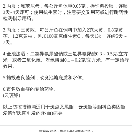
2.内服：氟苯尼考，每公斤鱼体重0.05克，拌饲料投喂，连喂
3天~4天即可；使用抗生素时，注意要交叉用药或进行耐药性
检测指导用药。
3.内服：三黄散。每公斤鱼在饲料中加入2克大黄、0.8克黄
芩、1.2克黄柏，另加100毫克维生素C，每天1次，连续5天～
7天。
4.全池泼洒：二氯异氰尿酸钠或三氯异氰尿酸0.3～0.5克/立方
米，或者二氧化氯、溴氯海因0.1～0.2克/立方米。有一定治疗
效果。
5.施投改良菌剂，改良池塘底质和水体。
6.市售败血症的专治药物。
(云斑鮰)
以上防控措施均适用于斑点叉尾鮰，云斑鮰等鮰科鱼类因鮰
爱德华氏菌引发的(败血)病类。
网站备案号：鄂ICP备17006167号-2