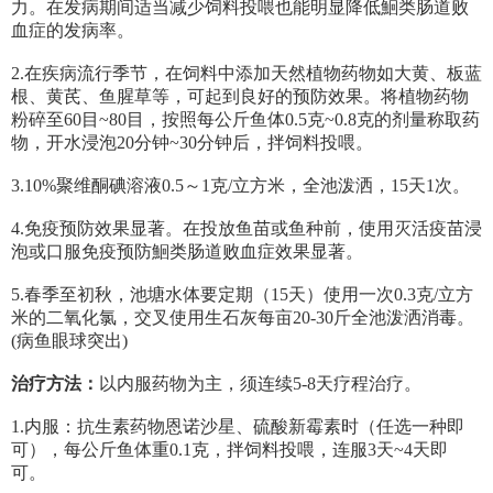
力。在发病期间适当减少饲料投喂也能明显降低鮰类肠道败
血症的发病率。
2.在疾病流行季节，在饲料中添加天然植物药物如大黄、板蓝
根、黄芪、鱼腥草等，可起到良好的预防效果。将植物药物
粉碎至60目~80目，按照每公斤鱼体0.5克~0.8克的剂量称取药
物，开水浸泡20分钟~30分钟后，拌饲料投喂。
3.10%聚维酮碘溶液0.5～1克/立方米，全池泼洒，15天1次。
4.免疫预防效果显著。在投放鱼苗或鱼种前，使用灭活疫苗浸
泡或口服免疫预防鮰类肠道败血症效果显著。
5.春季至初秋，池塘水体要定期（15天）使用一次0.3克/立方
米的二氧化氯，交叉使用生石灰每亩20-30斤全池泼洒消毒。
(病鱼眼球突出)
治疗方法：
以内服药物为主，须连续5-8天疗程治疗。
1.内服：抗生素药物恩诺沙星、硫酸新霉素时（任选一种即
可），每公斤鱼体重0.1克，拌饲料投喂，连服3天~4天即
可。