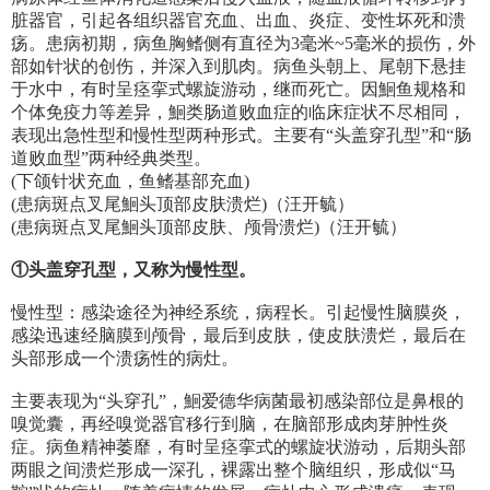
脏器官，引起各组织器官充血、出血、炎症、变性坏死和溃
疡。患病初期，病鱼胸鳍侧有直径为3毫米~5毫米的损伤，外
部如针状的创伤，并深入到肌肉。病鱼头朝上、尾朝下悬挂
于水中，有时呈痉挛式螺旋游动，继而死亡。因鮰鱼规格和
个体免疫力等差异，鮰类肠道败血症的临床症状不尽相同，
表现出急性型和慢性型两种形式。主要有“头盖穿孔型”和“肠
道败血型”两种经典类型。
(下颌针状充血，鱼鳍基部充血)
(患病斑点叉尾鮰头顶部皮肤溃烂)（汪开毓）
(患病斑点叉尾鮰头顶部皮肤、颅骨溃烂)（汪开毓）
①头盖穿孔型，又称为慢性型。
慢性型：感染途径为神经系统，病程长。引起慢性脑膜炎，
感染迅速经脑膜到颅骨，最后到皮肤，使皮肤溃烂，最后在
头部形成一个溃疡性的病灶。
主要表现为“头穿孔”，鮰爱德华病菌最初感染部位是鼻根的
嗅觉囊，再经嗅觉器官移行到脑，在脑部形成肉芽肿性炎
症。病鱼精神萎靡，有时呈痉挛式的螺旋状游动，后期头部
两眼之间溃烂形成一深孔，裸露出整个脑组织，形成似“马