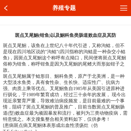
养殖专题
斑点叉尾鮰(钳鱼)以及鮰科鱼类肠道败血症及其防
斑点叉尾鮰，该鱼在上世纪八十年代引进，又称沟鲶，但不
是现在四川地区说的"沟鲶"(四川指称的沟鲶是一种杂交小鲶
鱼)，因斑点叉尾鮰这个称呼有点拗口，民间便将斑点叉尾鮰
俗称为钳鱼，称呼钳鱼是因为叉尾鮰的尾鳍大而形如钳子之
故。
斑点叉尾鮰属于鲶形目、鮰科鱼类，原产于北美洲，是一种
大型淡水鱼类，具有食性杂、生长快、适应性广、抗病力
强、肉质上乘等优点。叉尾鮰鱼自1985年从美国引进原种进
行驯化，于1989年繁育成功，经过三十余年的发展， 现今出
现近亲繁育严重，导致难治病疫频发，是目前最难的一个事
情，阻碍了斑点叉尾鮰的普及推广，目前当数斑点叉尾鮰肠
道(型)败血症最为顽固暴发和流行，被列为三类动物疫病，需
特意慎之。本文搜集整合相关资料如下，仅供参考！
[患病斑点病叉尾鮰体表形成出血性溃疡灶（仿