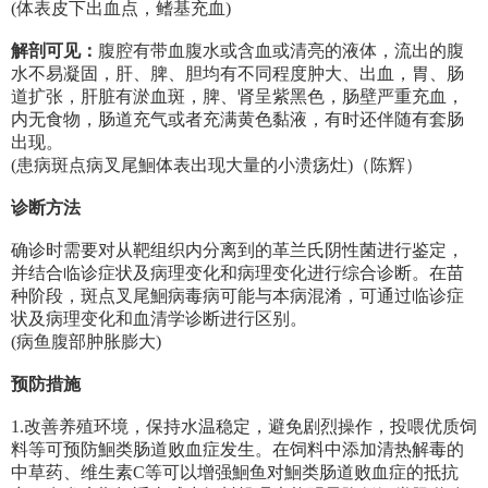
(体表皮下出血点，鳍基充血)
解剖可见：
腹腔有带血腹水或含血或清亮的液体，流出的腹
水不易凝固，肝、脾、胆均有不同程度肿大、出血，胃、肠
道扩张，肝脏有淤血斑，脾、肾呈紫黑色，肠壁严重充血，
内无食物，肠道充气或者充满黄色黏液，有时还伴随有套肠
出现。
(患病斑点病叉尾鮰体表出现大量的小溃疡灶)（陈辉）
诊断方法
确诊时需要对从靶组织内分离到的革兰氏阴性菌进行鉴定，
并结合临诊症状及病理变化和病理变化进行综合诊断。在苗
种阶段，斑点叉尾鮰病毒病可能与本病混淆，可通过临诊症
状及病理变化和血清学诊断进行区别。
(病鱼腹部肿胀膨大)
预防措施
1.改善养殖环境，保持水温稳定，避免剧烈操作，投喂优质饲
料等可预防鮰类肠道败血症发生。在饲料中添加清热解毒的
中草药、维生素C等可以增强鮰鱼对鮰类肠道败血症的抵抗