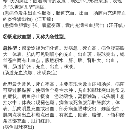
鞍”状的病灶；随着病情的发展，病灶中心形成溃疡，表现
为“头盖穿孔型”病症。
(患病鱼发生出血性肠炎，肠道充血、出血，肠腔内充满带血
的炎性渗出物)（汪开毓）
(患病鱼胆囊扩张、囊壁变薄，囊内充满带血胆汁)（汪开毓）
②肠道败血型，又称为急性型。
急性型：
感染途径为消化道。发病急，死亡高，病鱼腹部膨
大，体表、肌肉可见到细小的充血、出血斑，眼球突出，鳃
丝苍白而有出血点，腹腔积水，肝、脾、肾肿大、出血，
胃、肠道扩张，充血、出血，积液。
(肠道充血流脓，出现炎症)
此型最为常见，死亡率高，主要表现为败血症和肠炎。病菌
可穿过肠黏膜，使病鱼全身性水肿，贫血和眼球突出是常见
的症状。病鱼停止摄食，游动缓慢，离群独游，或头朝上悬
挂水中；体表出现褪色斑，病鱼或死鱼腹部肿胀膨大，体
表、肌肉明显充血或出血，部分病鱼眼球突出，鳃丝苍白，
肌肉点状出血和斑点出血，有淤血，鳃盖、腹部、下颌和鳍
条基部充血，肛门红肿。
(病鱼眼球突出)