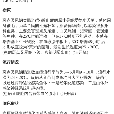
T.E.Schwedler）]
病原
斑点叉尾鮰类肠道(型)败血症病原体是鮰爱德华氏菌，菌体周
身鞭毛，为革兰氏阴性短杆菌，鮰爱德华菌可以感染很多鮰
科鱼类，主要危害斑点叉尾鮰，白叉尾鮰，短棘鮰，云斑鮰
等鱼种。在25℃时能运动，但在37℃时则不能运动。本菌在
培养基上生长缓慢，在血琼脂平板上，30℃培养48小时 后，
才形成直径为2毫米的菌落。最适生长温度为25～30℃。
(患病斑点叉尾鮰下颌、腹部明显出血)（汪开毓）
流行情况
斑点叉尾鮰肠道败血症流行季节为5～6月和9～10月，流行水
温为24～28℃。该病从鱼苗到成鱼均可大面积爆发，该菌可
以通过两种途径感染鱼体：一是经消化道感染；二是由体外
感染神经系统引起炎症。
(患病鱼腹腔内含有带血的腹水)（汪开毓）
临床症状
病原体经鱼体消化道感染后侵入血液，随血液循环转移到内