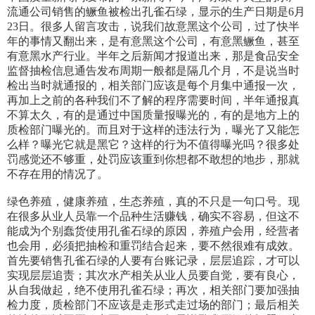
流通公司销售的鳜鱼被检出孔雀石绿，显示的生产日期是6月
23日。很多人留言攻击，说我们故意黑这个公司，过了快半
年的事情又翻出来，是有意黑这个公司，有意黑鳜鱼，甚至
有意黑水产行业。半年之后新闻才报道出来，那是食品安全
监督抽检信息通告发布周期一般都是隔几个月，不是说当时
检出当时就通报的，相关部门应该是每个月集中通报一次，
再加上之前的各种我们不了解的程序需要时间，半年通报真
不算太久，有的是通过中国质量报曝光的，有的是地方上的
质检部门曝光的。而且对于这样的违法行为，曝光了又能怎
么样？曝光它就是黑它？这样的行为不值得曝光吗？很多处
罚感觉还不够重，处罚应该重到你想都不敢想的地步，那就
不存在用的情况了。
绿色养殖，健康养殖，生态养殖，真的不只是一句口号。现
在很多从业人员靠一个品种生活赚钱，确实不容易，但这不
能成为个别蠢货使用孔雀石绿的原因，养殖户会用，经营者
也会用，必须把抽检和重罚结合起来，要不然很难有成效。
首先要销售孔雀石绿的人要有台账记录，层层追踪，才可以
实现层层追责；其次水产相关从业人员要自觉，要有良心，
从自我做起，绝不使用孔雀石绿；再次，相关部门要加强抽
检力度，质检部门不应该是走形式走过场的部门；最后相关