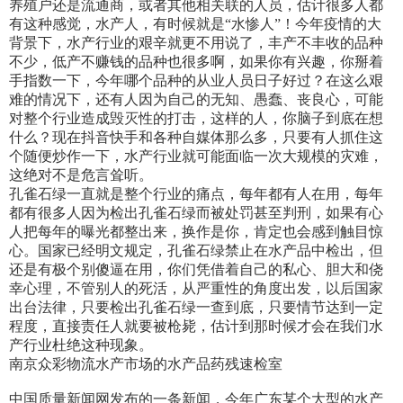
养殖户还是流通商，或者其他相关联的人员，估计很多人都
有这种感觉，水产人，有时候就是“水惨人”！今年疫情的大
背景下，水产行业的艰辛就更不用说了，丰产不丰收的品种
不少，低产不赚钱的品种也很多啊，如果你有兴趣，你掰着
手指数一下，今年哪个品种的从业人员日子好过？在这么艰
难的情况下，还有人因为自己的无知、愚蠢、丧良心，可能
对整个行业造成毁灭性的打击，这样的人，你脑子到底在想
什么？现在抖音快手和各种自媒体那么多，只要有人抓住这
个随便炒作一下，水产行业就可能面临一次大规模的灾难，
这绝对不是危言耸听。
孔雀石绿一直就是整个行业的痛点，每年都有人在用，每年
都有很多人因为检出孔雀石绿而被处罚甚至判刑，如果有心
人把每年的曝光都整出来，换作是你，肯定也会感到触目惊
心。国家已经明文规定，孔雀石绿禁止在水产品中检出，但
还是有极个别傻逼在用，你们凭借着自己的私心、胆大和侥
幸心理，不管别人的死活，从严重性的角度出发，以后国家
出台法律，只要检出孔雀石绿一查到底，只要情节达到一定
程度，直接责任人就要被枪毙，估计到那时候才会在我们水
产行业杜绝这种现象。
南京众彩物流水产市场的水产品药残速检室
中国质量新闻网发布的一条新闻，今年广东某个大型的水产