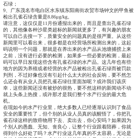
石绿；
9、广东茂名市电白区水东镇东阳南街农贸市场钟文的甲鱼被
检出孔雀石绿含量是8.86μg/kg。
请注意，这仅仅是11月份通报出来的，而且是查出孔雀石绿
的，其他像各种沙星类超标的新闻就更多了，有兴趣的朋友
可以自己去搜一下，质量安全的问题真的是很严重。从这些
新闻里可以看出来，很多都是在经营场所检测出来的，这起
码说明一个问题，那就是在养出来的水产品从池塘捕捞上来
之前，没有进行必要的检测，如果多一些必要的检测，最起
码可以早日发现这些含有孔雀石绿的水产品。这几年也有些
地方的因为养殖或者经营的水产品被检出孔雀石绿而被罚款
判刑，不过好像也没有引起什么太大的社会反响，要不然怎
么还会有从业人员把孔雀石绿往里面加呢？或许我们该庆
幸，这些新闻还没有被炒的很热，要不然这样的新闻动不动
就上头条上热搜，或许那才是我们整个水产行业的最大危
机。
在现如今的水产行业里，绝大多数人已经逐渐认识到了食品
安全的重要性了，但个别的从业人员真的该醒悟了，你把孔
雀石绿这样的致癌物用下去、卖出去，你心安吗？如果因为
个别人的愚蠢、无知、丧良心，让整个行业跟着陪葬，你就
得到什么好处了吗？水产行业这几年真的不太容易，无论是