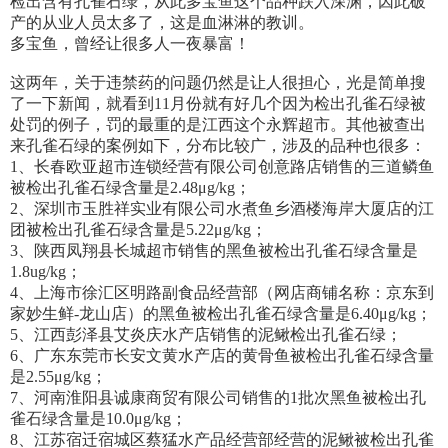
检出含有孔雀石绿，从此多宝鱼这个品种跌入深渊，因此破
产的从业人员太多了，这是血淋淋的教训。
多宝鱼，曾经让很多人一夜暴富！
这两年，关于违禁药的问题仍然是让人很担心，光是简单搜
了一下新闻，就看到11月份就有好几个因为检出孔雀石绿被
处罚的例子，罚的最重的是江西这个永辉超市。其他被查出
来孔雀石绿的案例如下，分布比较广，涉及的品种也很多：
1、长春欧亚超市连锁经营有限公司创意路店销售的三道鳞鱼
被检出孔雀石绿含量是2.48μg/kg；
2、深圳市玉胜祥实业有限公司水煮鱼乡酒楼海岸大厦店的江
团被检出孔雀石绿含量是5.22μg/kg；
3、陕西凤翔县长城超市销售的黑鱼被检出孔雀石绿含量是
1.8ug/kg；
4、上海市徐汇区明路副食品经营部（网店商铺名称：京东到
家妙生鲜-龙山店）的黑鱼被检出孔雀石绿含量是6.40μg/kg；
5、江西彭泽县艾炎庆水产店销售的泥鳅检出孔雀石绿；
6、广东东莞市长安文黄水产店的黄骨鱼被检出孔雀石绿含量
是2.55μg/kg；
7、河南淮阳县诚康商贸有限公司销售的1批次黑鱼被检出孔
雀石绿含量是10.0μg/kg；
8、江苏宿迁宿城区蔡猛水产品经营部经营的泥鳅被检出孔雀