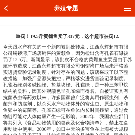
养殖专题
重罚！19.5斤黄颡鱼卖了337元，这个超市被罚12.
今天跟水产有关的一个新闻被到处转发，江西永辉超市有限
公司铜锣湾广场店销售的黄颡鱼，因为检出含有孔雀石绿被
罚了12.5万。新闻显示，该批次不合格的黄颡鱼主要是由于养
殖环节造成，江西永辉超市有限公司铜锣湾广场店未严格落
实进货查验记录制度，针对存在的问题，该店采取了以下整
改措施：加强产品源头把控，严格落实进货查验记录制度。
孔雀石绿别名碱性绿、盐基块绿、孔雀绿，是一种三苯甲烷
结构的染料，因其外观颜色呈孔雀绿而得名。自被证实具有
抗菌杀虫等药效以来，许多国家曾广泛将其用作驱虫剂、杀
菌剂和防腐剂，以杀灭水产动物体外的寄生虫、原生动物和
鱼卵中的霉菌等。孔雀石绿可在鱼体内长时间残留，通过食
物链可能对人体健康产生一定影响。2002年，我国农业部门
将其列入《食品动物禁用的兽药及化合物清单》，禁止在食
用动物中使用。2006年，如日中天的多宝鱼在上海被大规模