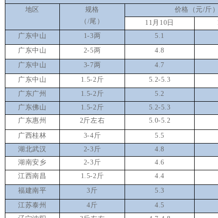
地区
规格
价格（元/斤
（/尾）
11
月10日
广东中山
1-3
两
5.1
广东中山
2-5
两
4.8
广东中山
3-7
两
4.7
广东中山
1.5-2
斤
5.2-5.3
广东广州
1.5-2
斤
5.2
广东佛山
1.5-2
斤
5.2-5.3
广东惠州
2
斤左右
5.0-5.2
广西桂林
3-4
斤
5.5
湖北武汉
2-3
斤
4.8
湖南安乡
2-3
斤
4.6
江西南昌
1.5-2
斤
4.4
福建南平
3
斤
5.3
江苏泰州
4
斤
4.5