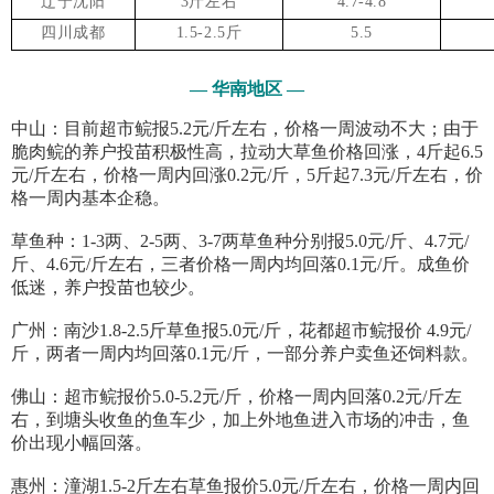
辽宁沈阳
3
斤左右
4.7-4.8
四川成都
1.5-2.5
斤
5.5
— 华南地区 —
中山：目前超市鲩报5.2元/斤左右，价格一周波动不大；由于
脆肉鲩的养户投苗积极性高，拉动大草鱼价格回涨，4斤起6.5
元/斤左右，价格一周内回涨0.2元/斤，5斤起7.3元/斤左右，价
格一周内基本企稳。
草鱼种：1-3两、2-5两、3-7两草鱼种分别报5.0元/斤、4.7元/
斤、4.6元/斤左右，三者价格一周内均回落0.1元/斤。成鱼价
低迷，养户投苗也较少。
广州：南沙1.8-2.5斤草鱼报5.0元/斤，花都超市鲩报价 4.9元/
斤，两者一周内均回落0.1元/斤，一部分养户卖鱼还饲料款。
佛山：超市鲩报价5.0-5.2元/斤，价格一周内回落0.2元/斤左
右，到塘头收鱼的鱼车少，加上外地鱼进入市场的冲击，鱼
价出现小幅回落。
惠州：潼湖1.5-2斤左右草鱼报价5.0元/斤左右，价格一周内回