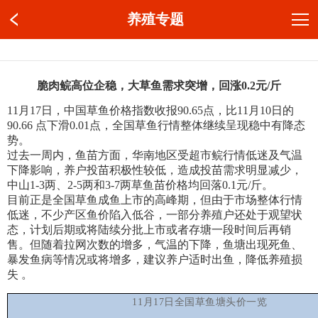
养殖专题
脆肉鲩高位企稳，大草鱼需求突增，回涨0.2元/斤
11月17日，中国草鱼价格指数收报90.65点，比11月10日的
90.66 点下滑0.01点，全国草鱼行情整体继续呈现稳中有降态
势。
过去一周内，鱼苗方面，华南地区受超市鲩行情低迷及气温
下降影响，养户投苗积极性较低，造成投苗需求明显减少，
中山1-3两、2-5两和3-7两草鱼苗价格均回落0.1元/斤。
目前正是全国草鱼成鱼上市的高峰期，但由于市场整体行情
低迷，不少产区鱼价陷入低谷，一部分养殖户还处于观望状
态，计划后期或将陆续分批上市或者存塘一段时间后再销
售。但随着拉网次数的增多，气温的下降，鱼塘出现死鱼、
暴发鱼病等情况或将增多，建议养户适时出鱼，降低养殖损
失 。
11
月17日全国草鱼塘头价一览