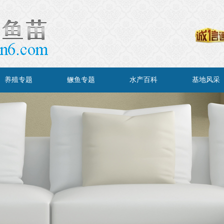
养殖专题
鳜鱼专题
水产百科
基地风采