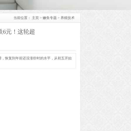
当前位置：
主页
>
鳜鱼专题
>
养殖技术
跌6元！这轮超
下滑，恢复到年前还没涨价时的水平，从初五开始