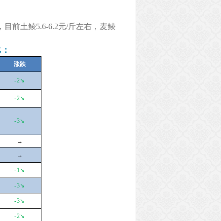
土鲮5.6-6.2元/斤左右，麦鲮
比：
涨跌
-2
↘
-2
↘
-3
↘
→
→
-1
↘
-3
↘
-3
↘
-2
↘