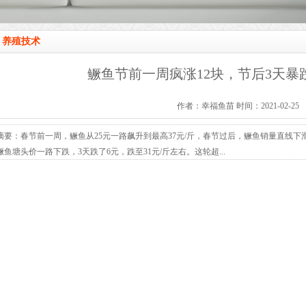
养殖技术
鳜鱼节前一周疯涨12块，节后3天暴
作者：幸福鱼苗 时间：2021-02-25
摘要：春节前一周，鳜鱼从25元一路飙升到最高37元/斤，春节过后，鳜鱼销量直线
鳜鱼塘头价一路下跌，3天跌了6元，跌至31元/斤左右。这轮超...