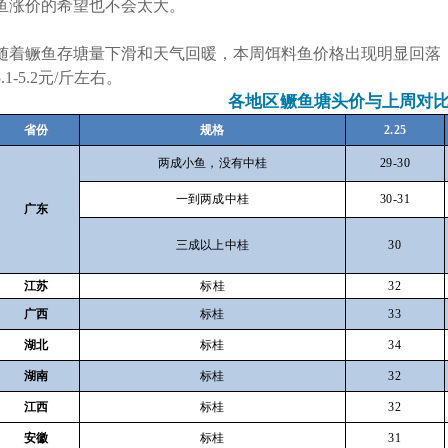
鱼涨价的希望也不会太大。
随着鳜鱼存塘量下滑和天气回暖，本周饵料鱼价格出现明显回落，目前
5.1-5.2元/斤左右。
各地区鳜鱼塘头价与上周对
省份
规格
2.25
两成小鱼，没有中桂
29-30
一到两成中桂
30-31
广东
三成以上中桂
30
江苏
标桂
32
广西
标桂
33
湖北
标桂
34
湖南
标桂
32
江西
标桂
32
安徽
标桂
31