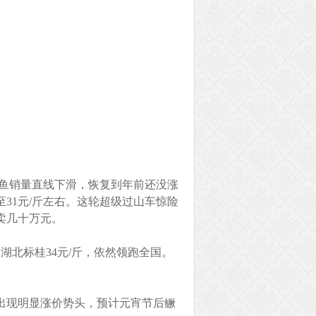
鳜鱼销量直线下滑，恢复到年前还没涨
31元/斤左右。这轮超级过山车惊险
卖几十万元。
，湖北标桂34元/斤，依然领跑全国。
出现明显涨价势头，预计元宵节后鳜