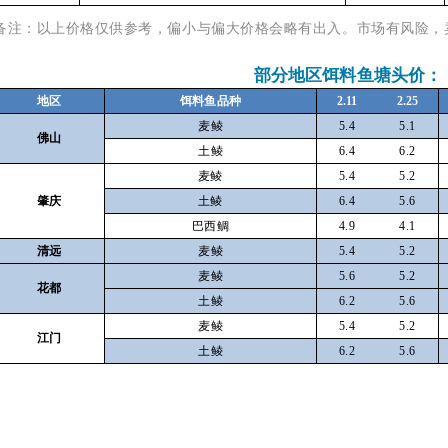
备注：
以上价格仅供参考，偏小与偏大价格会略有出入。
市场有风险，
部分地区饵料鱼塘头价：
地区
饵料鱼品种
2.11
2.25
麦鲮
5.4
5.1
佛山
土鲮
6.4
6.2
麦鲮
5.4
5.2
肇庆
土鲮
6.4
5.6
巴西鲷
4.9
4.1
清远
麦鲮
5.4
5.2
麦鲮
5.6
5.2
花都
土鲮
6.2
5.6
麦鲮
5.4
5.2
江门
土鲮
6.2
5.6