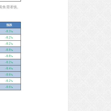
卖鱼需谨慎。
涨跌
-0.3
↘
-0.2
↘
-0.2
↘
-0.8
↘
-0.8
↘
-0.2
↘
-0.4
↘
-0.6
↘
-0.2
↘
-0.6
↘