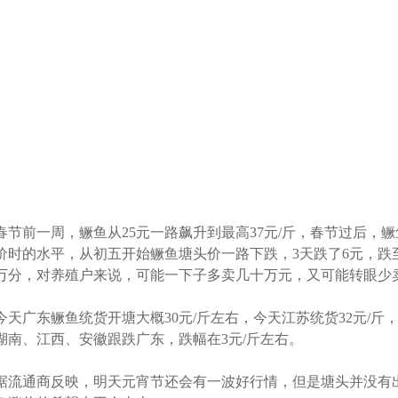
春节前一周，鳜鱼从25元一路飙升到最高37元/斤，春节过后，
价时的水平，从初五开始鳜鱼塘头价一路下跌，3天跌了6元，跌至
万分，对养殖户来说，可能一下子多卖几十万元，又可能转眼少
今天广东鳜鱼统货开塘大概30元/斤左右，今天江苏统货32元/斤
湖南、江西、安徽跟跌广东，跌幅在3元/斤左右。
据流通商反映，明天元宵节还会有一波好行情，但是塘头并没有