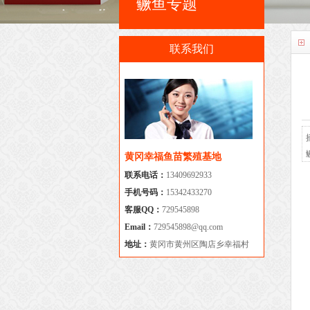
鳜鱼专题
联系我们
黄冈幸福鱼苗繁殖基地
联系电话：
13409692933
手机号码：
15342433270
客服QQ：
729545898
Email：
729545898@qq.com
地址：
黄冈市黄州区陶店乡幸福村