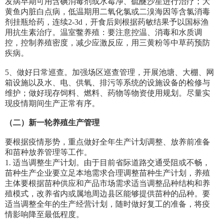
发病早期可用含碘消毒剂或水霉净、硫醚沙星进行治疗；大
黄鱼内脏白点病，低温期用二氧化氯或二溴海因等含氯消毒
剂挂瓶给药，连续2-3d，开食后则根据药敏结果予以国标渔
用抗生素治疗。温室鳖养殖：要注意控温、消毒和水质调
控，控制养殖密度，减少应激反应，用三黄粉等中草药预防
疾病。
5、做好日常巡查。加强场区巡查管理，开展池塘、大棚、网
箱设施以及水、电、供氧、排污等系统的设施设备的检修与
维护；做好现存饲料、燃料、药物等物资使用规划。尽量实
现疫情期间生产正常有序。
（二）新一轮养殖生产管理
要根据疫情形势，重点做好全年生产计划调整、放养前准备
和苗种放养管理等工作。
1. 适当调整生产计划。由于目前省际道路交通受阻或不畅，
苗种生产企业要立足本地需求合理调整苗种生产计划，养殖
主体要根据苗种供应和产品市场需求适当调整品种结构和养
殖模式，改养省内或属地周边县区能够提供苗种的品种。要
适当调整全年的生产经营计划，随时做好复工的准备，将疫
情影响降至最低程度。