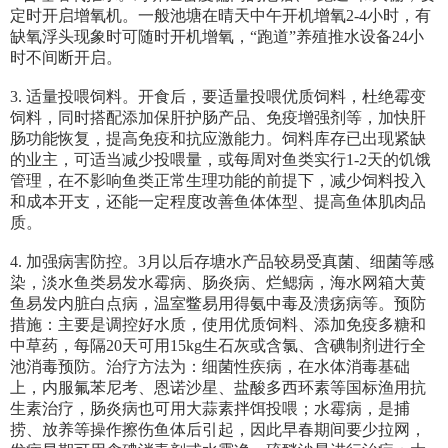
定时开启增氧机。一般池塘在晴天中午开机增氧2-4小时，有
缺氧浮头现象时可随时开机增氧，“跑道”养殖推水设备24小
时不间断开启。
3. 适量投喂饲料。开食后，要适量投喂优质饲料，杜绝霉变
饲料，同时搭配添加保肝护肠产品、免疫增强剂等，加快肝
肠功能恢复，提高免疫和抗应激能力。饲料库存已出现紧缺
的业主，可适当减少投喂量，或每周对鱼类实行1-2天的饥饿
管理，在不影响鱼类正常生理功能的前提下，减少饲料投入
和成本开支，还能一定程度改善鱼体体型、提高鱼体肌肉品
质。
4. 加强病害防控。3月以后存塘水产品较易受真菌、细菌等感
染，淡水鱼类易发水霉病、肠炎病、烂鳃病，海水网箱大黄
鱼易发内脏白点病，温室鳖易用得氨中毒及溃疡病等。预防
措施：主要是调控好水质，使用优质饲料、添加免疫多糖和
中草药，每隔20天可用15kg生石灰或含氯、含碘制剂进行全
池消毒预防。治疗方法为：细菌性疾病，在水体消毒基础
上，内服氟苯尼考、恩诺沙星、盐酸多西环素等国标渔用抗
生素治疗，肠炎病也可用大蒜素拌饵投喂；水霉病，是捕
捞、放养等操作擦伤鱼体后引起，因此早春期间要少拉网，