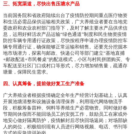
三、拓宽渠道，尽快出售压塘水产品
当前国务院和省政府陆续出台了疫情防控期间重点医疗物资
和生活必需品保供运输相关政策，广大养殖业者要在当地党
委政府和农业农村部门指导下，及时了解主要水产品供求信
息，运用好鲜活农产品运输“绿色通道”制度和民生物资疫情
防控车辆专用通行证政策，尽快按程序申请办理疫情防控车
辆专用通行证，确保能够正常运输和销售。还要充分挖掘本
地市场潜力，探索与邮政、快递公司等部门建立“基地直捕
+邮政配送+市民餐桌”的配送模式，小区与村民拼团购买、专
车配送至社区门口或村口等形式，尽力增加销售量，疏通存
塘量，保障民生需求。
四、认真筹备，提前做好复工生产准备
广大养殖业者根据疫情确定全年生产经营计划基础上，认真
开展池塘清整和设施设备清理保养，利用现代网络物流手
段，积极筹备苗种、饲料等养殖生产必需物资。同时做好春
节期间休假而不能回场员工的安抚工作，鼓励员工在家或外
地安心做好隔离防护，疫情解封后尽快回场返岗；对场部缺
人的岗位，积极组织现有人员进行网络视频、电话、书刊等
方式的应急培训补岗。