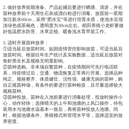
2. 做好放养前期准备。产品起捕后要进行晒塘、清淤，并在
苗种放养前十天用生石灰或漂白粉进行消毒。放苗前一星期
加注新水60cm，采用“肥水宝”等进行培育水质，使池水呈现
淡绿色或茶褐色，透明度为30cm左右。稻田养殖小龙虾要做
好低温肥水防苔、水草定植、暖春浅水育早苗工作。
3. 适时开展苗种放养：
①适当延后放苗时间。如因疫情管控影响放苗，可适当延后
放苗时间。根据往年生产统计及实验数据，适当延后放苗对
鱼虾类生长及规格无明显影响。
②苗种选购。非本场自繁苗种，在疫情期间可先行电话联
系，待疫情过后，交通、物流恢复正常再行开展。选择品种
纯正、规格整齐、体质健壮、活性强、健康无病的苗种，购
自正规苗种场，有条件的要进行苗种检疫，且尽量选择较大
规格苗种。
③苗种投放。苗种在入池前要进行消毒处理，投放时操作小
心，动作轻快；选择晴天的上午和池塘的上风口操作，待包
装用水与池塘水温基本一致后，再将苗种投放入池塘。同
时，根据池塘条件、养殖模式和管理水平等，选择适宜的放
养密度。