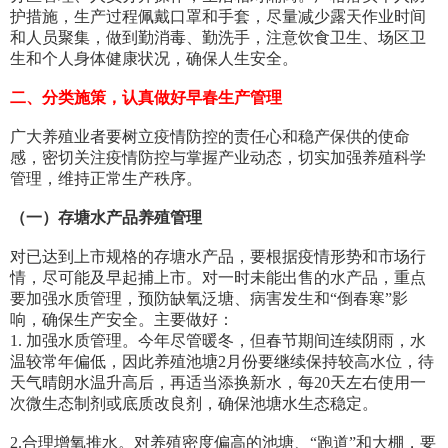
护措施，生产过程佩戴口罩和手套，尽量减少露天作业时间
和人员聚集，做到勤消毒、勤洗手，注意饮食卫生、场区卫
生和个人身体健康状况，确保人生安全。
二、分类施策，认真做好早春生产管理
广大养殖业者要树立疫情防控的责任心和稳产保供的使命
感，密切关注疫情防控与掌握产业动态，切实加强养殖科学
管理，维持正常生产秩序。
（一）存塘水产品养殖管理
对已达到上市规格的存塘水产品，要根据疫情形势和市场行
情，尽可能及早起捕上市。对一时未能出售的水产品，重点
要加强水质管理，预防缺氧泛塘、病害发生和“倒春寒”影
响，确保生产安全。主要做好：
1. 加强水质管理。今年尽管暖冬，但春节期间连续阴雨，水
温较常年偏低，因此养殖池塘2月份要继续保持较高水位，待
天气晴朗水温升高后，再适当添换新水，每20天左右使用一
次微生态制剂或底质改良剂，确保池塘水生态稳定。
2.合理增氧推水。对养殖密度偏高的池塘、“跑道”和大棚，要