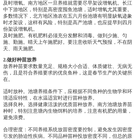
及时增氧。南方地区一旦养殖就需要尽早架设增氧机。长江
中下游地区，特别是高密度囤鱼池塘，适时增氧尤其重要。
多数情况下，北方地区渔农在五六月份池塘有明显缺氧迹象
时才架设，这样有风险，特别是高产池塘，也应提早到四月
份架设增氧机。
及时施肥。有机肥料必须充分发酵和消毒。做到少施、匀
施、勤施。晴天上午施肥好。要注意收听天气预报，不在阴
天、雨天施肥。
2.
做好种苗放养
放养种苗要求数量充足、规格大小合适、体质健壮、无病无
伤，且是符合养殖要求的优良鱼种，这是春节生产的关键所
在。
适时放种。池塘养殖条件下，应根据不同鱼种的生物学和环
境适应特性，在水温适宜时进行苗种放养。
选择良种。选择健康活泼的优质苗种放养。南方池塘放养苗
种时，特别注意塘内生物饵料的培养，注意有机肥的用量，
避免浪费。
合理密度：不同养殖系统放苗密度要控制，避免发生因密度
引发的胁迫性疾病。不同品种苗种投放密度不同，但总的原