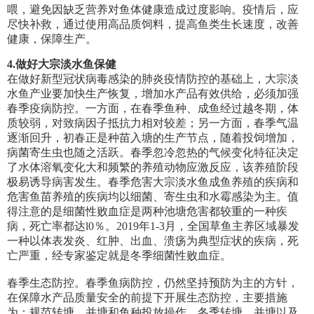
喂，避免因缺乏营养对鱼体健康造成过度影响。疫情后，应
尽快补救，通过使用高品质饲料，提高鱼类生长速度，改善
健康，保障生产。
4.
做好大宗淡水鱼保健
在做好新型冠状病毒感染的肺炎疫情防控的基础上，大宗淡
水鱼产业要加快生产恢复，增加水产品有效供给，必须加强
春季疫病防控。一方面，在春季鱼种、成鱼经过越冬期，体
质较弱，对致病因子抵抗力相对较差；另一方面，春季气温
逐渐回升，初春正是种苗入塘的生产节点，随着投饲增加，
病菌寄生虫也随之活跃。春季忽冷忽热的气候变化特征决定
了水体溶氧变化大和频繁的养殖动物应激反应，该养殖阶段
极易诱导病害发生。春季危害大宗淡水鱼成鱼养殖的疾病和
危害鱼苗养殖的疾病均以细菌、寄生虫和水霉感染为主。值
得注意的是细菌性败血症是两种池塘危害都较重的一种疾
病，死亡率都达l0％。2019年1-3月，全国草鱼主养区域暴发
一种以体表发炎、红肿、出血、溃疡为典型症状的疾病，死
亡严重，经专家鉴定就是冬季细菌性败血症。
春季生态防控。春季鱼病防控，仍然坚持预防为主的方针，
在保障水产品质量安全的前提下开展生态防控，主要措施
为：规范转塘、并塘和鱼种投放操作。冬季转塘、并塘以及