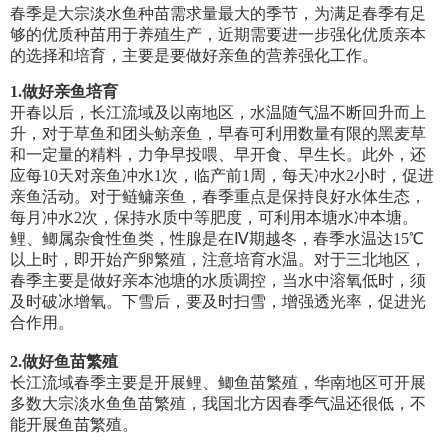
春季是大宗淡水鱼种苗需求量最大的季节，为满足春季有足
够的优质种苗用于养殖生产，近期需要进一步强化优质亲本
的选择和培育，主要是要做好亲鱼的营养强化工作。
1
.做好亲鱼培育
开春以后，长江流域及以南地区，水温随气温不断回升而上
升，对于草鱼和团头鲂亲鱼，早春可利用数量有限的黑麦草
和一定量的精料，力争早投喂、早开食、早生长。此外，还
应每10天对亲鱼冲水1次，临产前1周，每天冲水2小时，促进
亲鱼活动。对于鲢鳙亲鱼，春季重点是保持良好水体生态，
每月冲水2次，保持水质中等肥度，可利用本塘水冲本塘。
鲤、鲫属杂食性鱼类，性腺是在Ⅳ期越冬，春季水温达15℃
以上时，即开始产卵繁殖，注意培育水温。对于三北地区，
春季主要是做好亲本池塘的水质调控，当水中溶氧低时，须
及时破冰增氧。下雪后，要及时扫雪，增强透光率，促进光
合作用。
2.
做好鱼苗繁殖
长江流域春季主要是开展鲤、鲫鱼苗繁殖，华南地区可开展
多数大宗淡水鱼鱼苗繁殖，我国北方因春季气温还很低，不
能开展鱼苗繁殖。