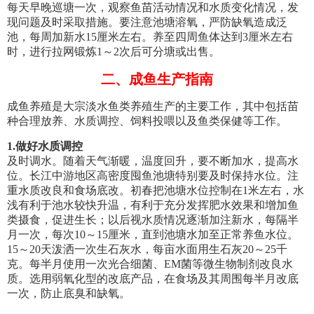
每天早晚巡塘一次，观察鱼苗活动情况和水质变化情况，发
现问题及时采取措施。要注意池塘溶氧，严防缺氧造成泛
池，每周加新水15厘米左右。养至四周鱼体达到3厘米左右
时，进行拉网锻炼1～2次后可分塘或出售。
二、成鱼生产指南
成鱼养殖是大宗淡水鱼类养殖生产的主要工作，其中包括苗
种合理放养、水质调控、饲料投喂以及鱼类保健等工作。
1.
做好水质调控
及时调水。随着天气渐暖，温度回升，要不断加水，提高水
位。长江中游地区高密度囤鱼池塘特别要及时保持水位。注
重水质改良和食场底改。初春把池塘水位控制在1米左右，水
浅有利于池水较快升温，有利于充分发挥肥水效果和增加鱼
类摄食，促进生长；以后视水质情况逐渐加注新水，每隔半
月一次，每次10～15厘米，直到池塘水加至正常养鱼水位。
15～20天泼洒一次生石灰水，每亩水面用生石灰20～25千
克。每半月使用一次光合细菌、EM菌等微生物制剂改良水
质。选用弱氧化型的改底产品，在食场及其周围每半月改底
一次，防止底臭和缺氧。