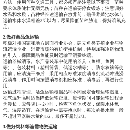
方法、使用何种交通工具，都必须严格注意以下事项：苗种
要求体质健壮无病无伤；苗种在运前要停食锻炼；注意调好
水温和水质，苗种经长途运输在放养前，确保养殖池水体与
运输水体水温相差2℃以内，尽量降低苗种胁迫；保持溶氧充
足。
2.
做好商品鱼运输
积极对接国家和地方层面行业协会，建立鱼类养殖企业与物
流运输企业、消费市场的有机衔接机制，特别加强冷链物流
的引入，保障商品鱼能及时运输至消费终端。
运输器械消毒。水产品装车中使用的器具（鱼框、鱼网
等）、包装材料（塑料筒袋、储运水槽等）、防水衣裤等使
用前，应清洗干净后，采用相应标准浓度消毒剂流动冲洗浸
泡消毒，作用时间按照消毒剂相应标准，消毒后，再进行使
用。
运输过程管理。活鱼运输根据品种不同设定合理运输温度，
在气温升高时适当降低运输密度。疫情期间可能运输过程更
为漫长，应每隔1～2小时，检查下鱼体状况，保障水体氧
气、温度适宜。在运输途中需要换水时，每次的换水量一般
不超过容器装水量的1/2，最多不超过2/3。
3.
做好饲料等渔需物资运输