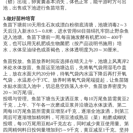
（鳔）出现，卵黄囊基本消失，体色正常，能平游时方可出
池，出售或下池进行鱼苗培育。
3.
做好苗种培育
鱼苗下塘前10天用生石灰或漂白粉彻底清塘，池塘消毒2～3
天后注入新水0.5～0.8米，进水管用60目筛绢扎牢防止野杂鱼
进入池塘。鱼苗下塘前一周,每亩施发酵有机肥300～400千
克，也可以用无机肥或生物菌肥（按产品说明书施用）培
水，水体呈油绿色或茶褐色，水体透明度为20～30厘米。
鱼苗投放。鱼苗放养时间应选择在晴天上午，池塘上风离岸2
米处水体放苗。鱼苗运至池塘边后，先将氧气袋用湿毛巾盖
上，放在水面大约20分钟，待氧气袋内水温下降后再打开氧
气袋，水温差小于3℃。放养时将氧气袋尾端提起，让鱼苗随
水贴水面流入池中，切忌悬空跌落入水中。鱼苗放养密度为
20～30万尾/亩。
投喂与管理。鱼苗下塘当天泼洒豆浆，每10万尾鱼苗需黄豆2
千克，上午、下午各一次磨成豆浆并沿塘边水体泼洒。第二
周每10万尾鱼苗所需黄豆增至4千克，逐渐全池泼洒，到第三
周后可逐渐增加精饲料，可用豆渣或熟豆（菜）粕磨成糊状
投喂，每10万尾用豆粕4千克左右，同时减少黄豆使用量。第
四周精饲料日投饲量增加到5～9千克，黄豆减至1千克。坚持