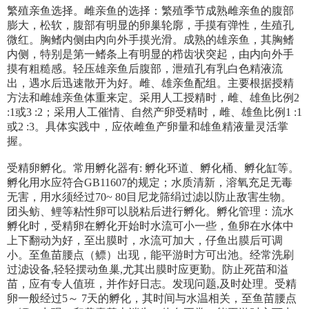
繁殖亲鱼选择。雌亲鱼的选择：繁殖季节成熟雌亲鱼的腹部
膨大，松软，腹部有明显的卵巢轮廓，手摸有弹性，生殖孔
微红。胸鳍内侧由内向外手摸光滑。成熟的雄亲鱼，其胸鳍
内侧，特别是第一鳍条上有明显的栉齿状突起，由内向外手
摸有粗糙感。轻压雄亲鱼后腹部，泄殖孔有乳白色精液流
出，遇水后迅速散开为好。雌、雄亲鱼配组。主要根据授精
方法和雌雄亲鱼体重来定。采用人工授精时，雌、雄鱼比例2
:1或3 :2；采用人工催情、自然产卵受精时，雌、雄鱼比例1 :1
或2 :3。具体实践中，应依雌鱼产卵量和雄鱼精液量灵活掌
握。
受精卵孵化。常用孵化器有: 孵化环道、孵化桶、孵化缸等。
孵化用水应符合GB11607的规定；水质清新，溶氧充足无毒
无害，用水须经过70~ 80目尼龙筛绢过滤以防止敌害生物。
团头鲂、鲤等粘性卵可以脱粘后进行孵化。孵化管理：流水
孵化时，受精卵在孵化开始时水流可小一些，鱼卵在水体中
上下翻动为好，至出膜时，水流可加大，仔鱼出膜后可调
小。至鱼苗腰点（鳔）出现，能平游时方可出池。经常洗刷
过滤设备,轻轻摆动鱼巢,尤其出膜时应更勤。防止死苗和溢
苗，应有专人值班，并作好日志。发现问题,及时处理。受精
卵一般经过5～ 7天的孵化，其时间与水温相关，至鱼苗腰点