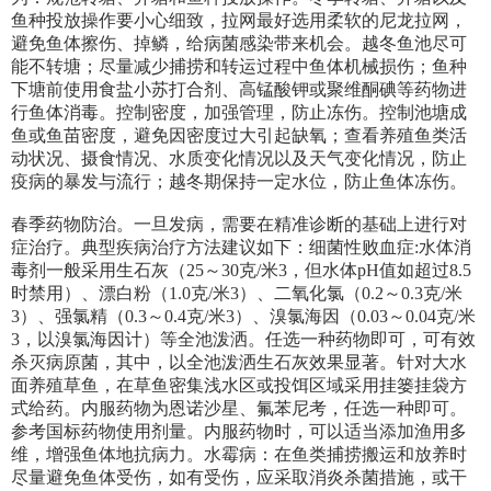
鱼种投放操作要小心细致，拉网最好选用柔软的尼龙拉网，
避免鱼体擦伤、掉鳞，给病菌感染带来机会。越冬鱼池尽可
能不转塘；尽量减少捕捞和转运过程中鱼体机械损伤；鱼种
下塘前使用食盐小苏打合剂、高锰酸钾或聚维酮碘等药物进
行鱼体消毒。控制密度，加强管理，防止冻伤。控制池塘成
鱼或鱼苗密度，避免因密度过大引起缺氧；查看养殖鱼类活
动状况、摄食情况、水质变化情况以及天气变化情况，防止
疫病的暴发与流行；越冬期保持一定水位，防止鱼体冻伤。
春季药物防治。一旦发病，需要在精准诊断的基础上进行对
症治疗。典型疾病治疗方法建议如下：细菌性败血症:水体消
毒剂一般采用生石灰（25～30克/米3，但水体pH值如超过8.5
时禁用）、漂白粉（1.0克/米3）、二氧化氯（0.2～0.3克/米
3）、强氯精（0.3～0.4克/米3）、溴氯海因（0.03～0.04克/米
3，以溴氯海因计）等全池泼洒。任选一种药物即可，可有效
杀灭病原菌，其中，以全池泼洒生石灰效果显著。针对大水
面养殖草鱼，在草鱼密集浅水区或投饵区域采用挂篓挂袋方
式给药。内服药物为恩诺沙星、氟苯尼考，任选一种即可。
参考国标药物使用剂量。内服药物时，可以适当添加渔用多
维，增强鱼体地抗病力。水霉病：在鱼类捕捞搬运和放养时
尽量避免鱼体受伤，如有受伤，应采取消炎杀菌措施，或干