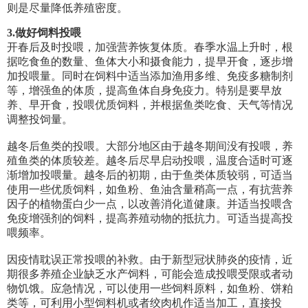
则是尽量降低养殖密度。
3.
做好饲料投喂
开春后及时投喂，加强营养恢复体质。春季水温上升时，根
据吃食鱼的数量、鱼体大小和摄食能力，提早开食，逐步增
加投喂量。同时在饲料中适当添加渔用多维、免疫多糖制剂
等，增强鱼的体质，提高鱼体自身免疫力。特别是要早放
养、早开食，投喂优质饲料，并根据鱼类吃食、天气等情况
调整投饲量。
越冬后鱼类的投喂。大部分地区由于越冬期间没有投喂，养
殖鱼类的体质较差。越冬后尽早启动投喂，温度合适时可逐
渐增加投喂量。越冬后的初期，由于鱼类体质较弱，可适当
使用一些优质饲料，如鱼粉、鱼油含量稍高一点，有抗营养
因子的植物蛋白少一点，以改善消化道健康。并适当投喂含
免疫增强剂的饲料，提高养殖动物的抵抗力。可适当提高投
喂频率。
因疫情耽误正常投喂的补救。由于新型冠状肺炎的疫情，近
期很多养殖企业缺乏水产饲料，可能会造成投喂受限或者动
物饥饿。应急情况，可以使用一些饲料原料，如鱼粉、饼粕
类等，可利用小型饲料机或者绞肉机作适当加工，直接投