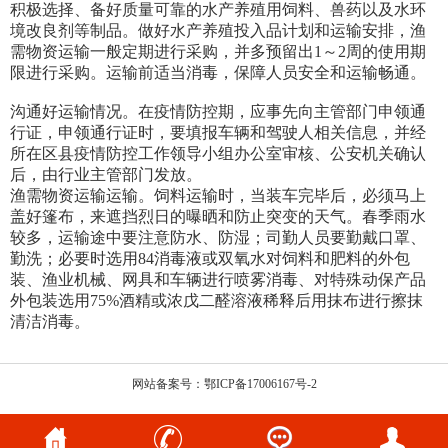
积极选择、备好质量可靠的水产养殖用饲料、兽药以及水环
境改良剂等制品。做好水产养殖投入品计划和运输安排，渔
需物资运输一般定期进行采购，并多预留出1～2周的使用期
限进行采购。运输前适当消毒，保障人员安全和运输畅通。
沟通好运输情况。在疫情防控期，应事先向主管部门申领通
行证，申领通行证时，要填报车辆和驾驶人相关信息，并经
所在区县疫情防控工作领导小组办公室审核、公安机关确认
后，由行业主管部门发放。
渔需物资运输运输。饲料运输时，当装车完毕后，必须马上
盖好篷布，来遮挡烈日的曝晒和防止突变的天气。春季雨水
较多，运输途中要注意防水、防湿；司勤人员要勤戴口罩、
勤洗；必要时选用84消毒液或双氧水对饲料和肥料的外包
装、渔业机械、网具和车辆进行喷雾消毒、对特殊动保产品
外包装选用75%酒精或浓戊二醛溶液稀释后用抹布进行擦抹
清洁消毒。
网站备案号：鄂ICP备17006167号-2