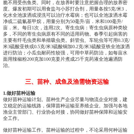
脆不用受伤鱼类。同时，在放养时要注意把握合理的放养密
度。爆发初期可以用食盐与小苏打合剂，用量各按5克/米3，
化水全池泼洒或浸洗可以治疗水霉病；也可以全池泼洒水霉
净或二硫氰基甲烷，用量分别为50毫升/亩．米和100毫升/
亩．米。每日1次，连用2次。寄生虫病：寄生虫病原种类较
多，不同的寄生虫病原有不同的适用药物。春季引起病害的
主要有纤毛虫类和单殖吸虫类。斜管虫、车轮虫等可用0.3克/
米3硫酸亚铁或0.5克/米3硫酸铜加0.2克/米3硫酸亚铁全池泼洒
进行防治；小瓜虫耐药性较强，可用中草药防治，如每亩水
面用辣椒粉200克加100克姜片煮成25千克药液全池遍洒防
治。
三、苗种、成鱼及渔需物资运输
1.
做好苗种运输
做好苗种运输计划。苗种生产企业尽量与物流企业对接，建
立稳定的运输线路，保障苗种运输至养殖企业。加强与各地
渔业主管部门、行业协会对接，协同做好苗种保障和运输安
全工作。
做好苗种运输工作。苗种运输的过程中，不论采用何种运输