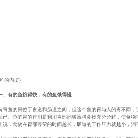
(鱼的内脏)
一、有的鱼饿得快，有的鱼饿得慢
有胃鱼的胃位于食道和肠道之间，但这个鱼的胃与人的胃不同，
而已。鱼的胃的作用是利用胃部的酸液将食物充分分解，使食物
上说，食物在胃部停留的时间越长，肠道的工作压力就越小，消