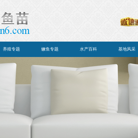
养殖专题
鳜鱼专题
水产百科
基地风采