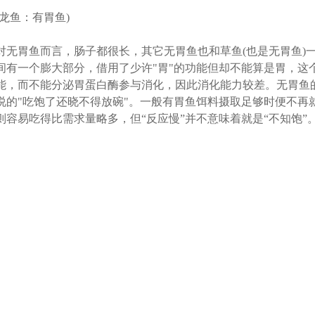
(龙鱼：有胃鱼)
对无胃鱼而言，肠子都很长，其它无胃鱼也和草鱼(也是无胃鱼)
间有一个膨大部分，借用了少许"胃"的功能但却不能算是胃，这
能，而不能分泌胃蛋白酶参与消化，因此消化能力较差。无胃鱼
说的"吃饱了还晓不得放碗"。一般有胃鱼饵料摄取足够时便不再
则容易吃得比需求量略多，但“反应慢”并不意味着就是“不知饱”