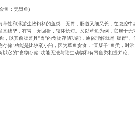
(金鱼：无胃鱼)
食草性和浮游生物饵料的鱼类，无胃，肠道又细又长，在腹腔中
呈直线型，有胃，无回折，较体长短。又以草鱼为例，它属于无
肠)，以其前肠兼具"胃"的食物存储功能，通俗理解就是"肠胃"
物存储"功能是比较弱小的，因为草鱼贪食，“直肠子”鱼类，时常
所以它的"食物存储"功能无法与陆生动物和有胃鱼类相提并论。