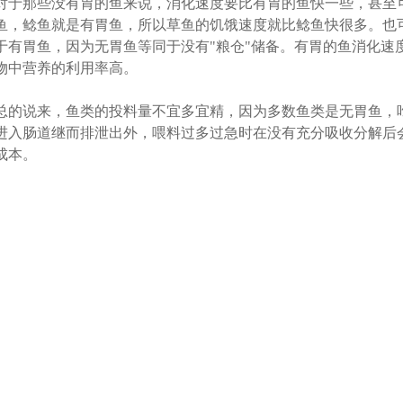
对于那些没有胃的鱼来说，消化速度要比有胃的鱼快一些，甚至
鱼，鲶鱼就是有胃鱼，所以草鱼的饥饿速度就比鲶鱼快很多。也
于有胃鱼，因为无胃鱼等同于没有"粮仓"储备。有胃的鱼消化速
物中营养的利用率高。
总的说来，鱼类的投料量不宜多宜精，因为多数鱼类是无胃鱼，吃
进入肠道继而排泄出外，喂料过多过急时在没有充分吸收分解后会
成本。