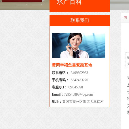
水产百科
联系我们
黄冈幸福鱼苗繁殖基地
联系电话：
13409692933
手机号码：
15342433270
客服QQ：
729545898
Email：
729545898@qq.com
地址：
黄冈市黄州区陶店乡幸福村