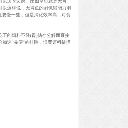
可以边吃边屙。比如草鱼就是无胃
可以这样说，无胃鱼的耐饥饿能力弱
度要慢一些，但是消化效率高，对食
下的饵料不经(胃)储存分解而直接
加速"粪便"的排除，浪费饵料徒增