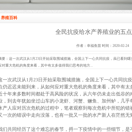
养殖百科
全民抗疫给水产养殖业的五点
作者：幸福鱼苗 时间：2020-02-24
摘要：这一次武汉从1月23日开始采取围城措施，全国上下一心共同抗疫，虽已看到
应对重大危机的角度来看，其中有太多值得我们思考的地方...
这一次武汉从1月23日开始采取围城措施，全国上下一心共同抗
点仍迟迟未能到来，从如何应对重大危机的角度来看，其中有太
近十年来多数时间都处于高风险的状况，从六年仍未走出低谷的
业，到去年犹如坐过山车的小龙虾、河蟹、鳜鱼、加州鲈，几乎
水产人应对历次危机的过程中，笔者观察到每次危机中所犯的错
又一次的错误中走向没落，也有一批又一批的水产新人在茫然无
我们共同经历了这个难忘的春节，捋一下疫情中的一些细节，是