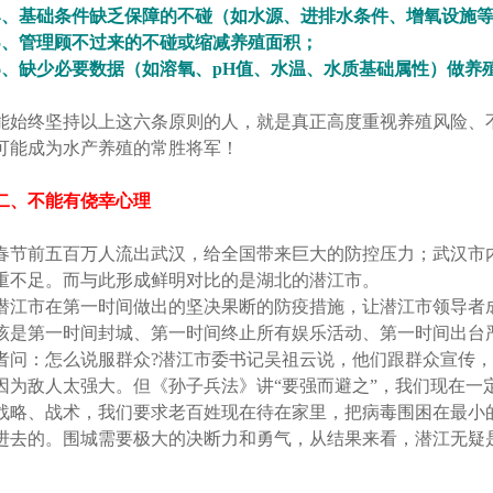
4、基础条件缺乏保障的不碰（如水源、进排水条件、增氧设施
5、管理顾不过来的不碰或缩减养殖面积；
6、缺少必要数据（如溶氧、pH值、水温、水质基础属性）做养
能始终坚持以上这六条原则的人，就是真正高度重视养殖风险、
可能成为水产养殖的常胜将军！
二、不能有侥幸心理
春节前五百万人流出武汉，给全国带来巨大的防控压力；武汉市
重不足。而与此形成鲜明对比的是湖北的潜江市。
潜江市在第一时间做出的坚决果断的防疫措施，让潜江市领导者
该是第一时间封城、第一时间终止所有娱乐活动、第一时间出台
者问：怎么说服群众?潜江市委书记吴祖云说，他们跟群众宣传
因为敌人太强大。但《孙子兵法》讲“要强而避之”，我们现在一
战略、战术，我们要求老百姓现在待在家里，把病毒围困在最小
进去的。围城需要极大的决断力和勇气，从结果来看，潜江无疑