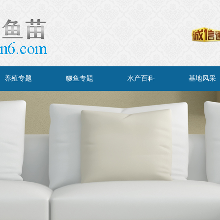
养殖专题
鳜鱼专题
水产百科
基地风采