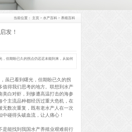
当前位置：
主页
>
水产百科
>
养殖百科
启发！
曙光，但期盼已久的拐点仍迟迟未能到来，从如何
疫，虽已看到曙光，但期盼已久的拐
多值得我们思考的地方。联想到水产
南美白对虾，到惨遭高温打击的海参
每个主流品种都经历过重大危机，在
被无数次重复，既有老水产人在一次
知中碰得头破血流，让人痛心！
不是能找到我国水产养殖业艰难前行