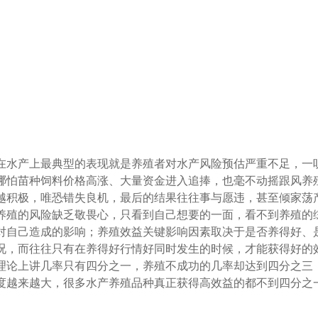
在水产上最典型的表现就是养殖者对水产风险预估严重不足，一
哪怕苗种饲料价格高涨、大量资金进入追捧，也毫不动摇跟风养
越积极，唯恐错失良机，最后的结果往往事与愿违，甚至倾家荡
养殖的风险缺乏敬畏心，只看到自己想要的一面，看不到养殖的
对自己造成的影响；养殖效益关键影响因素取决于是否养得好、
况，而往往只有在养得好行情好同时发生的时候，才能获得好的
理论上讲几率只有四分之一，养殖不成功的几率却达到四分之三
度越来越大，很多水产养殖品种真正获得高效益的都不到四分之