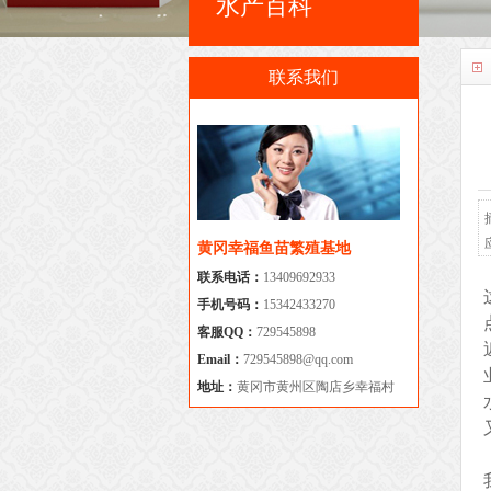
水产百科
联系我们
黄冈幸福鱼苗繁殖基地
联系电话：
13409692933
手机号码：
15342433270
客服QQ：
729545898
Email：
729545898@qq.com
地址：
黄冈市黄州区陶店乡幸福村