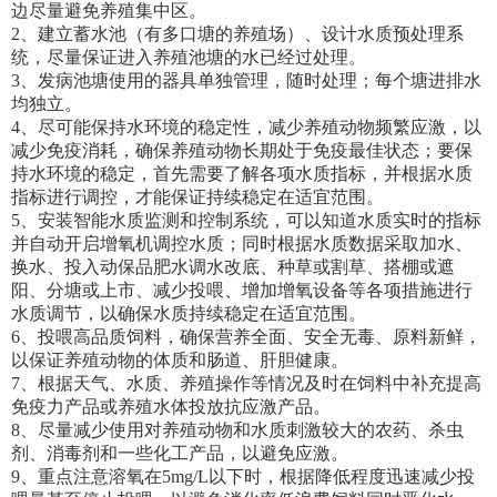
边尽量避免养殖集中区。
2、建立蓄水池（有多口塘的养殖场）、设计水质预处理系
统，尽量保证进入养殖池塘的水已经过处理。
3、发病池塘使用的器具单独管理，随时处理；每个塘进排水
均独立。
4、尽可能保持水环境的稳定性，减少养殖动物频繁应激，以
减少免疫消耗，确保养殖动物长期处于免疫最佳状态；要保
持水环境的稳定，首先需要了解各项水质指标，并根据水质
指标进行调控，才能保证持续稳定在适宜范围。
5、安装智能水质监测和控制系统，可以知道水质实时的指标
并自动开启增氧机调控水质；同时根据水质数据采取加水、
换水、投入动保品肥水调水改底、种草或割草、搭棚或遮
阳、分塘或上市、减少投喂、增加增氧设备等各项措施进行
水质调节，以确保水质持续稳定在适宜范围。
6、投喂高品质饲料，确保营养全面、安全无毒、原料新鲜，
以保证养殖动物的体质和肠道、肝胆健康。
7、根据天气、水质、养殖操作等情况及时在饲料中补充提高
免疫力产品或养殖水体投放抗应激产品。
8、尽量减少使用对养殖动物和水质刺激较大的农药、杀虫
剂、消毒剂和一些化工产品，以避免应激。
9、重点注意溶氧在5mg/L以下时，根据降低程度迅速减少投