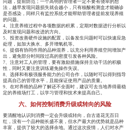
问题，提前防范；一个高明的管理者一定不要有侥幸的想
法，越早发现问题损失就会越小，只有核酸检测盒才能确诊
是否感染，同样只有监控系统才能帮助管理者提前发现养殖
的问题。
4、注意养殖过程中各项数据的积累，定期对数据进行分析以
及时发现问题和改进的方向。
5、投资改善硬件设施的配置，以备发生问题时可以快速应急
处理，如加大换水、多开增氧机等。
6、提倡有协同作用的品种混养，以充分利用养殖空间增加产
出，避免部分时间段过高的密度引发各种风险。
7、注意对工人的管理，要有激励措施保持主动干活的积极
性，同时又要注意训练避免操作失误。
8、选择和有极强服务能力的公司合作，以随时可以得到指导
提高自己的管理水平，且能保证使用产品的质量。
9、在对养殖的品种了解还不全面时，建议可去当地养得最稳
定的养殖场打工，以学习管理和技术来提高自己。
六、如何控制消费升级或转向的风险
要清醒地认识到消费一定会升级或转向，自古道花无百日
红，没有一个品种能长盛不衰，但水产最大的优势就是品种
丰富，提供了较大的选择余地。通过这次疫情，人们对水产