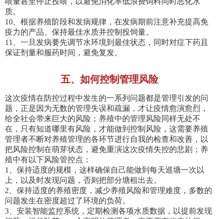
喂量甚至停止投喂，以避免消化率低浪费饲料同时恶化水
质。
10、根据养殖阶段和发病规律，在发病期前注意补充提高免
疫力的产品、保持最佳水质并控制投饲量。
11、一旦发病要先调节水环境到最佳状态，同时对症下药且
保证剂量和服药时间，避免复发。
五、如何控制管理风险
这次疫情在防控过程中发生的一系列问题都是管理引发的问
题，正是因为无数的管理失误和疏漏，才让疫情愈演愈烈，
给全社会带来巨大的风险；养殖中的管理风险同样无处不
在，只有知道哪里有风险，才能做到控制风险，这需要养殖
管理者不断对养殖管理的各环节进行自我的检查和改善，以
把风险控制在萌芽状态，避免重演这次疫情失控的悲剧；养
殖中有以下风险管控点：
1、保持适度的规模，这样确保自己能做到每天巡塘一次以
上，以及时发现问题，否则把部分塘租出去。
2、保持适度的养殖密度，减少养殖风险和管理难度，多数的
问题发生在密度超过了环境的负荷。
3、安装智能监控系统，定期检测各项水质数据，以提前发现