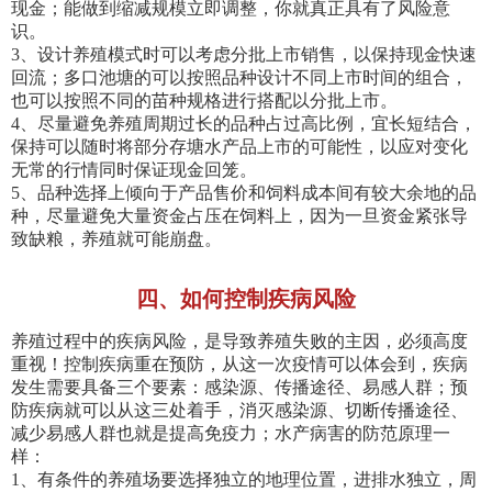
现金；能做到缩减规模立即调整，你就真正具有了风险意
识。
3、设计养殖模式时可以考虑分批上市销售，以保持现金快速
回流；多口池塘的可以按照品种设计不同上市时间的组合，
也可以按照不同的苗种规格进行搭配以分批上市。
4、尽量避免养殖周期过长的品种占过高比例，宜长短结合，
保持可以随时将部分存塘水产品上市的可能性，以应对变化
无常的行情同时保证现金回笼。
5、品种选择上倾向于产品售价和饲料成本间有较大余地的品
种，尽量避免大量资金占压在饲料上，因为一旦资金紧张导
致缺粮，养殖就可能崩盘。
四、如何控制疾病风险
养殖过程中的疾病风险，是导致养殖失败的主因，必须高度
重视！控制疾病重在预防，从这一次疫情可以体会到，疾病
发生需要具备三个要素：感染源、传播途径、易感人群；预
防疾病就可以从这三处着手，消灭感染源、切断传播途径、
减少易感人群也就是提高免疫力；水产病害的防范原理一
样：
1、有条件的养殖场要选择独立的地理位置，进排水独立，周