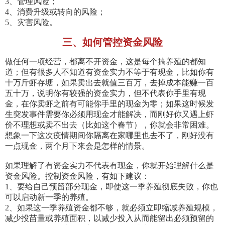
3、管理风险；
4、消费升级或转向的风险；
5、灾害风险。
三、如何管控资金风险
做任何一项经营，都离不开资金，这是每个搞养殖的都知
道；但有很多人不知道有资金实力不等于有现金，比如你有
十万斤虾存塘，如果卖出去就值三百万，去掉成本能赚一百
五十万，说明你有较强的资金实力，但不代表你手里有现
金，在你卖虾之前有可能你手里的现金为零；如果这时候发
生突发事件需要你必须用现金才能解决，而刚好你又遇上虾
价不理想或卖不出去（比如这个春节），你就会非常困难。
想象一下这次疫情期间你隔离在家哪里也去不了，刚好没有
一点现金，两个月下来会是怎样的情景。
如果理解了有资金实力不代表有现金，你就开始理解什么是
资金风险。控制资金风险，有如下建议：
1、要给自己预留部分现金，即使这一季养殖彻底失败，你也
可以启动新一季的养殖。
2、如果这一季养殖资金都不够，就必须立即缩减养殖规模，
减少投苗量或养殖面积，以减少投入从而能留出必须预留的