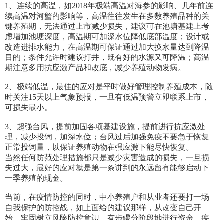
1、连续的高温，如2018年极端高温对海参的影响、几年前连
续高温对河蟹的影响等，高温往往发生在多数养殖品种的关
键养殖期，无法通过上市减少损失，建议可在池塘基建上考
虑增加池塘深度，高温期可加深水位降低底部温度；设计或
改造进排水能力，在高温期可保证通过加大换水量达到降温
目的；条件允许时建议打井，既有好的水源又可降温；高温
期注意多用抗应激产品和改底，减少养殖动物发病。
2、极端低温，最佳的应对是平时做好管理控制养殖成本，随
时关注15天以上气象预报，一旦有低温预警立即联系上市，
可损失最小。
3、超强台风，提前加固各项基建设施，提前进行抗应激处
理，减少投饲，加深水位；台风过后加强免疫不要急于恢复
正常投饲量，以保证养殖动物在强应激下能尽快恢复。
当然任何防范处理措施都只是减少灾害造成的损失，一旦损
失过大，最好的应对就是第一条讲到的永远留有能够启动下
一季养殖的现金。
当前，在疫情防控的同时，中小养殖户和从业者还要打一场
自我保护的防控战，如上面给的建议那样，从改变自己开
始，牢固树立风险防控意识，有步骤分阶段地进行资金、疾