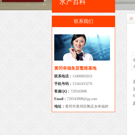
水产百科
联系我们
黄冈幸福鱼苗繁殖基地
联系电话：
13409692933
手机号码：
15342433270
客服QQ：
729545898
Email：
729545898@qq.com
地址：
黄冈市黄州区陶店乡幸福村