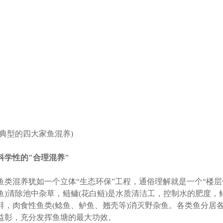
(典型的四大家鱼混养)
科学性的"合理混养"
鱼类混养犹如一个立体“生态环保”工程，通俗理解就是一个“楼层
鱼)清除池中杂草，鲢鳙(花白鲢)是水质清洁工，控制水的肥度
蚌，肉食性鱼类(鲶鱼、鲈鱼、翘壳等)消灭野杂鱼。各类鱼分居
益彰，充分发挥鱼塘的最大功效。