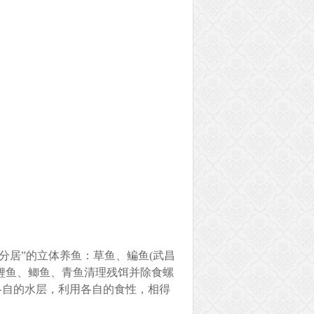
分居”的立体养鱼：草鱼、鳊鱼(武昌
，鲤鱼、鲫鱼、青鱼清理残饵并除食螺
各自的水层，利用各自的食性，相得