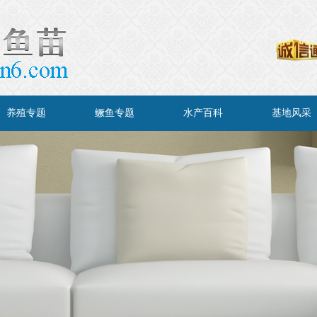
养殖专题
鳜鱼专题
水产百科
基地风采