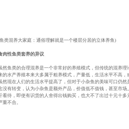
(鱼类混养大家庭：通俗理解就是一个楼层分居的立体养鱼)
食肉性鱼类套养的异议
虽然鱼类的合理混养是一个非常好的养殖模式，但传统的混养理
来的水产养殖本来大多属于粗养模式，产量低，生活水平不高，
虽然现在人们的生活水平提高了，但对于小杂鱼的美味可口仍然
念没有转变，认为小杂鱼是额外产品，价值低不值钱，甚至市场上只
斤看待，即使有识货的人舍得出钱购买，也大不了出过十元十多
严重不合。