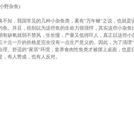
(小野杂鱼)
殊不知，我国常见的几种小杂鱼类，素有"万年鲹"之说，也就是
的鱼。并且，你别以为这些鱼的生命力很强悍，其实这些小杂鱼
稍有缺氧就弱不禁风，生长慢，产量又低得吓人，真正以这些小
五十元一斤的价格是完全没有一点生产意义的。因此，为了清理"
合理、舒适的"家居"环境，套养食肉性鱼类才被摆上桌面，也是
是，有人赞成，也有人反对。