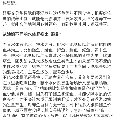
料资源。
只要充分掌握我们要混养的这些鱼类的不同食性，把握好恰
当的混养比例，就能毫无影响并且养殖效果大增的混养在一
起，就能合理地利用各种饵料，做到物尽其用，资源共享。
从池塘不同的水体肥瘦来“混养”
养鱼水体有肥水、瘦水之分。肥水性池塘应以养殖耐肥性的
鱼类为主，比如鲢鱼、鳙鱼、鲤鱼、鲫鱼、鲴鱼、罗非鱼
等；瘦水性池塘应以养殖喜清水不耐低氧的鱼类为主，比如
草鱼、团头鲂以及大多数名优鱼类为主；如果是不肥不瘦的
中性水质池塘，则放养的鱼类应界于二者之间，也就是标准
的混养模式，主养鱼多放，配养鱼少放。
不论水体是肥还是瘦，无论主养什么鱼，养鱼都要涉及到鱼
在水里要吃喝拉撒，整个水体既是生活场所又是垃圾场地。
因此，具有“清洁工”功能的比如鲢鱼和鳙鱼是必须混养的，
至少要混养白鲢，因为有了鲢鱼和鳙鱼，才能保障水质的优
良长存，才不会让水质无限制的肥沃，才不会导致浮游动物
的过量产生，对养鱼百利而无一害。时下很多人嫌弃鲢鱼价
值低下就不愿意投喂，其实是错误的，忽略了鲢鱼的“瘦
水”功能，有了鲢鱼的适度混养，就可以杜绝或减少蓝藻或水