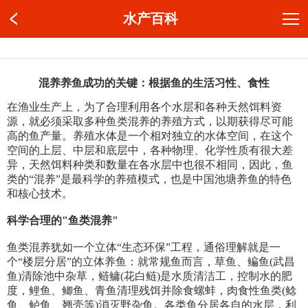
水产百科
混养养鱼成功的关键：根据鱼的生活习性、食性
在渔业生产上，为了合理利用各个水层和各种天然饵料资
源，就必须采取多种鱼类混养的养殖方式，以期获得尽可能
高的鱼产量。养殖水体是一个相对独立的水体空间，在这个
空间的上层、中层和底层中，各种物理、化学性质有很大差
异，天然饵料种类和数量在各水层中也很不相同，因此，鱼
类的“混养”是最科学的养殖模式，也是中国池塘养鱼的特色
和核心技术。
科学合理的"鱼类混养"
鱼类混养犹如一个立体“生态环保”工程，通俗理解就是一
个“楼层分居”的立体养鱼：就常规鱼而言，草鱼、鳊鱼(武昌
鱼)清除池中杂草，鲢鳙(花白鲢)是水质清洁工，控制水的肥
度，鲤鱼、鲫鱼、青鱼清理残饵并除食螺蚌，肉食性鱼类(鲶
鱼、鲈鱼、翘壳等)消灭野杂鱼。各类鱼分居各自的水层，利