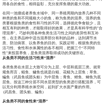
用各自的食性，相得益彰，充分发挥鱼塘的最大功效。
在同一池塘或者养鱼水域中、同一养殖周期内放养几种不同
种类的鱼和不同规格大小的鱼，称为鱼类的混养。混养的鱼
类要根据鱼类的食性和习性的不同，选择彼此争食较少，且
相互有利的种类，才能取得好的效果，才是具有科学性的"合
理混养"。巧妙利用各种鱼类生活习性之间的差异性和互补
性，在主养品种中适当混养部分有利的品种，达到调节水
质、防治病害、以鱼养鱼的目的。实践证明，根据鱼类的生
活习性、食性和水体属性的各不相同，把握三个“不同特
性”来投苗养鱼，是鱼类混养取得成功的关键所在。
从鱼类不同的生活习性来“混养”
各类鱼类在水层上大致可分为上层、中层和底层三类。就常
规鱼而言，鲢鱼、鳙鱼也就是白鲢、花鲢为上层鱼；草鱼、
鳊鱼（武昌鱼或团头鲂）为中层鱼；青鱼、鲤鱼、鲫鱼为底
层鱼。按这三种分居不同水层类型的鱼类进行搭配混养，可
以充分利用养殖水体空间，起到扩大水面产量的作用。
(武昌鱼、团头鲂、鳊鱼)
从鱼类不同的食性来“混养”