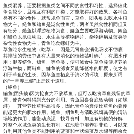
鱼类混养，还要根据鱼类之间不同的食性和习性，选择彼此
争食较少，且相互有利的种类，才能取得好的效果。各种鱼
类有不同的食性，就常规鱼而言，草鱼、团头鲂以吃水生植
物为主。鲢鱼和鳙鱼是滤食性鱼类，两者虽然食性相同但又
有细分，鲢鱼以浮游植物为食，鳙鱼主要吃浮游动物。鲤鱼
和鲫鱼以昆虫幼虫、水生高等植物碎片、杂物碎屑及藻类等
杂食性食物为主，青鱼吃食螺蚌为主。
草鱼吃水生植物（吃草），因是无胃鱼会消化吸收不彻底，
其排除的粪便中含有大量未消化的植物茎叶碎片，有肥水作
用；混养鲢鱼、鳙鱼、等鱼类，便可滤食中草鱼粪便培养的
浮游生物，而鲢鱼、鳙鱼的滤食又能降低水的肥度，使之有
利于草鱼的生长。因草鱼喜栖息于清水的环境，原来所谓
的“一草养三鲢”正是这个道理。
（鲴鱼）
鳊鱼(团头鲂)因为抢食力不敌草鱼，但可以吃食草鱼残留的草
屑，使青饲料得到充分的利用。青鱼因喜食底栖动物（如螺
蚌），其营养比草料高很多，因此青鱼的粪便比草鱼的粪便
能起更大的肥水作用。鲤鱼、鲴鱼则有清吃残饵粪便的清洁
场地的作用，能翻动底泥，找寻食料，加速有机物的分解，
对整个水域鱼类的生长有利。在池塘中混养罗非鱼，可以充
分利用其他鱼类不能利用的蓝藻和丝状绿藻及水绵等闲余食