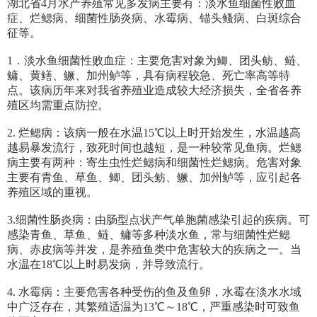
湖北省4月水产养殖常见多发病主要有：淡水鱼细菌性败血
症、烂鳃病、细菌性肠炎病、水霉病、锚头鳋病、白斑综合
征等。
1．淡水鱼细菌性败血症：主要危害对象为鲫、团头鲂、鲢、
鳙、黄鳝、鳜、加州鲈等，具有病程较急、死亡率高等特
点。该病历年来对我省养殖业造成较大经济损失，全省各养
殖区均需重点防控。
2. 烂鳃病：该病一般在水温15℃以上时开始发生，水温越高
越易暴发流行，致死时间也越短，是一种较常见鱼病。烂鳃
病主要有两种：寄生虫性烂鳃病和细菌性烂鳃病。危害对象
主要有青鱼、草鱼、鲫、团头鲂、鳜、加州鲈等，应引起各
养殖区域的重视。
3.细菌性肠炎病：由肠型点状产气单胞菌感染引起的疾病。可
感染青鱼、草鱼、鲢、鳙等多种淡水鱼，常与细菌性烂鳃
病、赤皮病等并发，是养殖鱼类中危害较大的疾病之一。当
水温在18℃以上时易发病，并导致流行。
4. 水霉病：主要危害各种受伤的鱼及鱼卵，水霉在淡水水域
中广泛存在，其繁殖适温为13℃～18℃，严重感染时可致鱼