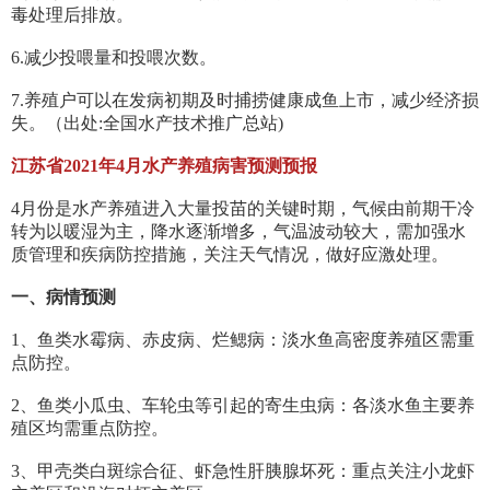
毒处理后排放。
6.减少投喂量和投喂次数。
7.养殖户可以在发病初期及时捕捞健康成鱼上市，减少经济损
失。（出处:全国水产技术推广总站)
江苏省2021年4月水产养殖病害预测预报
4月份是水产养殖进入大量投苗的关键时期，气候由前期干冷
转为以暖湿为主，降水逐渐增多，气温波动较大，需加强水
质管理和疾病防控措施，关注天气情况，做好应激处理。
一、病情预测
1、鱼类水霉病、赤皮病、烂鳃病：淡水鱼高密度养殖区需重
点防控。
2、鱼类小瓜虫、车轮虫等引起的寄生虫病：各淡水鱼主要养
殖区均需重点防控。
3、甲壳类白斑综合征、虾急性肝胰腺坏死：重点关注小龙虾