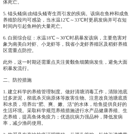
体死亡。
5. 锚头鳋病:由锚头鳋寄生而引发的疾病。该病在鱼种和成鱼
养殖阶段均可感染，当水温12℃～33℃时更易发病并可在短
时间内引起鱼种的大量死亡。
6. 白斑综合征：水温18℃～30℃时易暴发该病，主要危害对
象为南美白对虾、小龙虾等，我省小龙虾养殖区及稻虾养殖
区需重点防控。
此外，这一时期还需重点关注黄颡鱼细菌病发生，避免大面
积暴发流行。
二、防控措施
1. 建立科学的养殖管理制度。做好清塘消毒工作，清除池底
过多淤泥，彻底杀灭病原体等敌害生物。注意改良池塘底质
和水质，培养出“肥、爽、嫩、活”的水体，给鱼提供良好的
生活环境。采取科学规范养殖措施进行水产品健康养殖、生
态养殖，提高鱼体免疫力；优选抗病力强品种，降低发病
率，减少渔药使用。