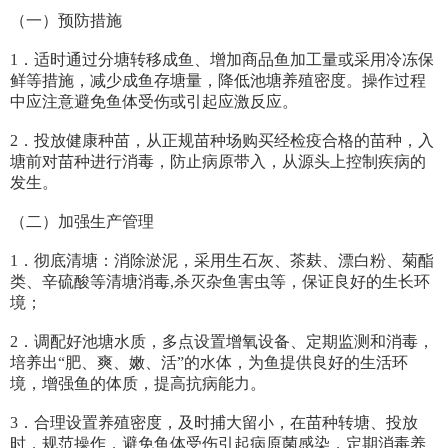
（一）预防措施
1．适时通过分塘转移成鱼、增加商品鱼加工量或采用冷冻保
鲜等措施，减少成鱼存塘量，降低池塘养殖密度。操作过程
中应注意避免鱼体受伤或引起应激反应。
2．投放健康种苗，从正规苗种场购买经检疫合格的苗种，入
塘前对苗种进行消毒，防止病原带入，从源头上控制疾病的
发生。
（二）加强生产管理
1．彻底清塘：消除淤泥，采用生石灰、茶麸、漂白粉、菊酯
类、辛硫酸等清塘消毒,杀灭杂鱼害虫等，保证良好的生长环
境；
2．调配好池塘水质，多点设置增氧设备、定期监测和消毒，
培养出“肥、爽、嫩、活”的水体，为鱼提供良好的生活环
境，增强鱼的体质，提高抗病能力。
3．合理设置养殖密度，及时捕大留小，在苗种转塘、投放
时，规范操作，避免鱼体受伤引起病原菌感染，定期消毒养