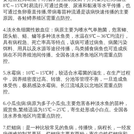
8℃～15℃时易流行,可通过粪便、尿液和黏液等水平传播，也
可通过鱼卵垂直传播,带病毒苗种流通是该病快速传播的主要
原因。各鲑鳟养殖区需重点防控。
4.淡水鱼细菌性败血症：病原主要为嗜水气单胞菌，危害鲫、
团头鲂、鲢、鳙等多种淡水鱼类，水温在9℃～36℃均流行，
具有病程急、死亡率高等特点，该病可通过病鱼、病菌污染
饵料、用具以及水源等途径传播，鸟类捕食病鱼也可造成疾
病在不同养殖池间传播。全国各淡水养鱼地区均需重点防
控。
5.水霉病：10℃～15℃时，较适合水霉菌的滋生，在生产过程
中，因养殖密度过高、转塘、分池等管理不善，一旦造成鱼
体受伤，极易感染水霉病。长江流域及以北地区需重点防
控。
6.小瓜虫病:病原为多子小瓜虫,主要危害各种淡水鱼的苗种，
观赏鱼,繁殖适温为15℃～25℃，寄生处形成小白点。全国各
淡水养鱼地区均需重点防控。
7.烂鳃病：是一种比较常见的鱼病，传播快，病程长，一经发
病便难控制其蔓延。烂鳃病主要有两种：寄生虫性烂鳃病和