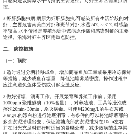
口感染是该病原水平传播的主要途径。对虾主养区需重点防
控。
3.虾肝肠胞虫病:病原为虾肝肠胞虫,可感染所有生活阶段的对
虾，主要危害南美白对虾和斑节对虾,水温24℃～31℃时感染
率较高,水平传播是养殖池塘中该病原传播和感染对虾的主要
途径。沿海对虾主养区需重点防控。
二、 防控措施
（一）预防
1.适时通过分塘转移成鱼、增加商品鱼加工量或采用冷冻保鲜
等措施，减少成鱼存塘量，降低池塘养殖密度。操作过程中
应注意避免鱼体受伤或引起应激反应。
2.做好清塘、消毒工作。开展繁育和养殖工作前，采用
1000ppm 聚维酮碘（10%含量），对养殖池、工具等浸泡或
擦洗20min- 30min，杀灭病毒。可使用200mg/L的生石灰或
20mg/L的漂白粉进行池底消毒，有条件的可以将池塘底部的
多余淤泥清理出去，保证池塘底部的淤泥维持在10cm左右，
并在阳光充足时进行时适当的暴晒处理，减少致病菌生存渠