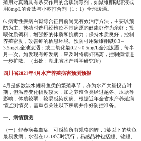
殖用对真菌具有杀灭作用的含碘消毒剂，如聚维酮碘溶液或
用8mg/L的食盐与小苏打合剂（1：1）全池泼洒。
6. 病毒性疾病白斑综合征目前尚无有效治疗方法，主要以预
防为主。繁殖时选用经检疫不带病原的健康虾作为亲虾；投
喂优质饲料，增强虾的体质和抗病力；保持水质良好，控制
养殖密度，改善虾的栖息环境。预防可用聚维酮碘0.3～
3.5mg/L全池泼洒；或二氧化氯0.2～0.5mg/L全池泼洒，每半
月一次。如发现有虾发病，应及时将病虾隔离，控制病情进
一步扩散。（出处：湖北省水产科学研究所）
四川省2021年4月水产养殖病害预测预报
4月是多数淡水鲤科鱼类的繁殖季节，亦为水产大量投苗时
期，但温差变化幅度较大，加之养殖鱼类经过越冬、压塘等
影响，体质较弱，较易感染疾病。根据近年全省水产养殖病
情监测情况，需重点关注以下疾病并作好防控准备。
一、病情预测
（一）鲤春病毒血症：可感染所有规格的鲤，1龄以下的幼鱼
最易发病，水温在12-18℃时流行，易感品种包括鲤、锦鲤、