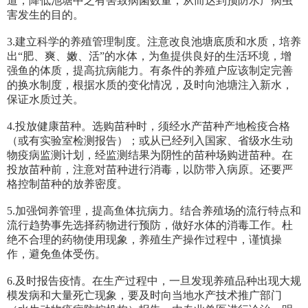
道，降低池塘中之有害致病菌数量，从而达到预防水产病虫
害发生的目的。
3.建立科学的养殖管理制度。注意改良池塘底质和水质，培养
出“肥、爽、嫩、活”的水体，为鱼提供良好的生活环境，增
强鱼的体质，提高抗病能力。有条件的养殖户应该制定完善
的换水制度，根据水质的变化情况，及时向池塘注入新水，
保证水质过关。
4.投放健康苗种。选购苗种时，须经水产苗种产地检疫合格
（或有实验室检测报告）；或从已经列入国家、省级水生动
物疫病监测计划，经监测结果为阴性的苗种场购进苗种。在
投放苗种前，注意对苗种进行消毒，以防带入病原。还要严
格控制苗种的放养密度。
5.加强饲养管理，提高鱼体抗病力。结合养殖场的流行特点和
流行趋势事先选择药物进行预防，做好水体的消毒工作。杜
绝不合理的药物使用现象，养殖生产操作过程中，谨慎操
作，避免鱼体受伤。
6.及时报告疫情。在生产过程中，一旦发现养殖品种出现大规
模发病和大量死亡现象，要及时向当地水产技术推广部门