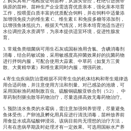
2. 购买具有产地检疫证明苗种，从源头管控，杜绝引进携带
病原的苗种。苗种生产企业需选育优质亲本，强化亲本培育
工作，投喂蛋白质丰富的优质配合饲料，并在饲料中适量添
加增强免疫力的维生素 C、维生素 E 和免疫多糖等添加剂，
以增强鱼体抵抗力。根据天气情况，对亲本培育池适当进行
水位调控及水质调节，为亲本提供适宜环境，促进性腺发
育。
3. 常规鱼类细菌病可用生石灰或国标渔用含氯、含碘消毒剂
消毒，结合药敏试验，采用敏感度高抑菌效果好的抗菌药物
进行拌饲内服，可配合使用大蒜素、中草药（如复方三黄
散、大黄精华素）和维生素同时内服，增强药效。
4.寄生虫疾病防治需根据不同寄生虫的机体结构和寄生规律选
用合适药物，并注意使用方法和剂量。对已感染的池塘，可
采用国标渔药精制敌百虫、硫酸铜硫酸亚铁合剂（5:2）、中
草药制剂驱虫散等药物治疗，尽量选择高效无毒药物治疗。
5. 预防淡水鱼类的水霉病，需注意加强饲养管理，尽量避免
鱼体受伤，产卵池及孵化用具应进行清洗消毒，苗种放养前
用食盐水或高锰酸钾浸浴。该病目前尚无理想的治疗方法，
只有在患病早期及时处理才有一定效果。可选用国标水产养