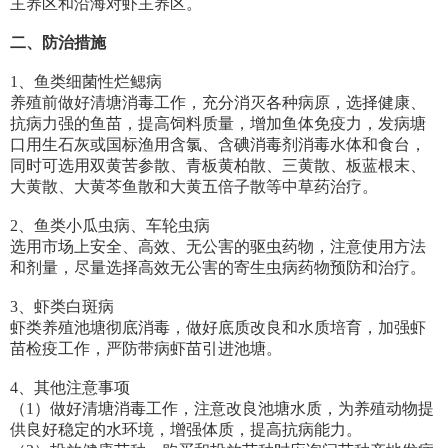
主养区和沿海对虾主养区。
二、防治措施
1、鱼类细菌性烂鳃病
养殖前做好清塘消毒工作，充分消灭各种病原，选择健康、
抗病力强的鱼苗，提高饲料质量，增加鱼体免疫力，发病塘
口用生石灰或国标渔用含氯、含碘消毒剂消毒水体和食台，
同时可选用双黄苦参散、青板黄柏散、三黄散、板蓝根末、
大黄散、大黄芩鱼散和大黄五倍子散等中草药治疗。
2、鱼类小瓜虫病、车轮虫病
选用市场上安全、高效、无公害的驱虫药物，注意使用方法
和剂量，尽量选择高效无公害的寄生虫病药物预防和治疗。
3、虾类白斑病
虾类养殖池塘彻底消毒，做好底质改良和水质培育，加强虾
苗检疫工作，严防带病虾苗引进池塘。
4、其他注意事项
（1）做好清塘消毒工作，注意改良池塘水质，为养殖动物提
供良好稳定的水环境，增强体质，提高抗病能力。