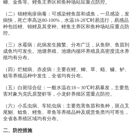
鲫、金鱼等。鲤鱼主养区和鱼种场站应重点防控。
（二）锦鲤疱疹病毒：可感染鲤鱼苗和成鱼，一旦感染，发
病快，死亡率高达80-100%，水温18-28℃时易流行，易感品
种包括鲤、锦鲤及其变种。鲤鱼主养区和鱼种场站应重点防
控。
（三）水霉病：此病发生频繁、分布广泛，从鱼卵、鱼苗到
成鱼均可发生。池塘养殖、池塘内循环养殖及高密度流水养
殖均有分布。
（四）烂鳃病、赤皮病：主要在鲤、鲫、草、鲢、鳙、鲈、
鲶等养殖品种中发生，全省均有分布。
（五）白斑综合征：一般水温在18～30℃时易暴发，主要危
害对象为克氏原螯虾等，小龙虾养殖区需重点防控。
（六）小瓜虫病、车轮虫病：主要危害鱼苗和鱼种，斑点叉
尾鮰、鲶鱼、鲤鱼、草鱼等养殖品种及观赏鱼类均可寄生，
全省各养殖区域均有分布。
二、防控措施