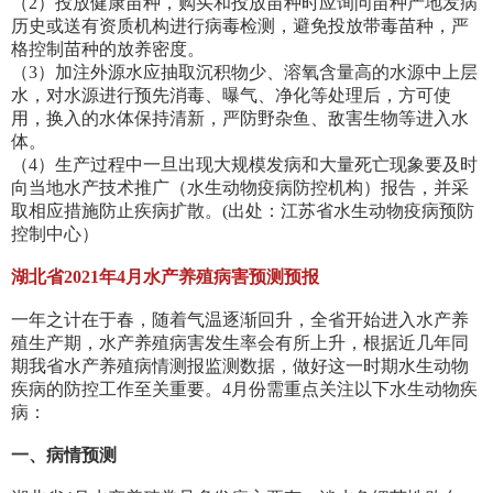
（2）投放健康苗种，购买和投放苗种时应询问苗种产地发病
历史或送有资质机构进行病毒检测，避免投放带毒苗种，严
格控制苗种的放养密度。
（3）加注外源水应抽取沉积物少、溶氧含量高的水源中上层
水，对水源进行预先消毒、曝气、净化等处理后，方可使
用，换入的水体保持清新，严防野杂鱼、敌害生物等进入水
体。
（4）生产过程中一旦出现大规模发病和大量死亡现象要及时
向当地水产技术推广（水生动物疫病防控机构）报告，并采
取相应措施防止疾病扩散。(出处：江苏省水生动物疫病预防
控制中心）
湖北省2021年4月水产养殖病害预测预报
一年之计在于春，随着气温逐渐回升，全省开始进入水产养
殖生产期，水产养殖病害发生率会有所上升，根据近几年同
期我省水产养殖病情测报监测数据，做好这一时期水生动物
疾病的防控工作至关重要。4月份需重点关注以下水生动物疾
病：
一、病情预测