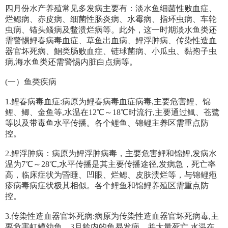
四月份水产养殖常见多发病主要有：淡水鱼细菌性败血症、
烂鳃病、赤皮病、细菌性肠炎病、水霉病、指环虫病、车轮
虫病、锚头鳋病及鳖溃烂病等。此外，这一时期淡水鱼类还
需警惕鲤春病毒血症、草鱼出血病、鲤浮肿病、传染性造血
器官坏死病、鮰类肠败血症、链球菌病、小瓜虫、黏孢子虫
病,海水鱼类还需警惕内脏白点病等。
(一）鱼类疾病
1.鲤春病毒血症:病原为鲤春病毒血症病毒,主要危害鲤、锦
鲤、鲫、金鱼等,水温在12℃～18℃时流行,主要通过鲺、苍鹭
等以及带毒鱼水平传播。各个鲤鱼、锦鲤主养区需重点防
控。
2.鲤浮肿病：病原为鲤浮肿病毒，主要危害鲤和锦鲤,发病水
温为7℃～28℃,水平传播是其主要传播途径,发病急，死亡率
高，临床症状为昏睡、凹眼、烂鳃、皮肤溃烂等，与锦鲤疱
疹病毒病症状极其相似。各个鲤鱼和锦鲤养殖区需重点防
控。
3.传染性造血器官坏死病:病原为传染性造血器官坏死病毒,主
要危害虹鳟幼鱼，3月龄内的鱼易发病，并大量死亡,水温在