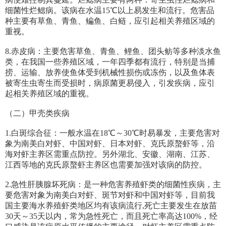
细菌性烂鳃病。该病在水温15℃以上易发生和流行。危害品
种主要有草鱼、青鱼、鳊鱼、白鲢，应引起相关养殖区域的
重视。
8.赤皮病：主要危害草鱼、青鱼、鲤鱼、团头鲂等多种淡水鱼
类，在我国一些养殖区域，一年四季都有流行，特别是当捕
捞、运输、放养使鱼体受到机械性损伤或冻伤，以及鱼体表
被寄生虫寄生而受损时，病原菌更易侵入，引发疾病，应引
起相关养殖区域的重视。
（二）甲壳类疾病
1.白斑综合征：一般水温在18℃～30℃时易暴发，主要危害对
象为南美白对虾、中国对虾、日本对虾、克氏原螯虾等，沿
海对虾主养区需重点防控。另外湖北、安徽、湖南、江苏、
江西等地的克氏原螯虾主养区也需要加强对该病的防控。
2.急性肝胰腺坏死病：是一种危害养殖虾类的细菌性疾病，主
要危害对象为南美白对虾、斑节对虾和中国对虾等，目前我
国主要海水养殖虾类地区均有该病流行,死亡主要发生在放苗
30天～35天以内，常为急性死亡，而且死亡率高达100%，经