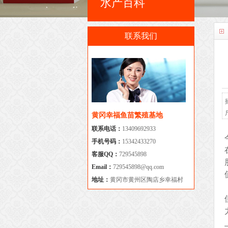
水产百科
联系我们
黄冈幸福鱼苗繁殖基地
联系电话：
13409692933
手机号码：
15342433270
客服QQ：
729545898
Email：
729545898@qq.com
地址：
黄冈市黄州区陶店乡幸福村