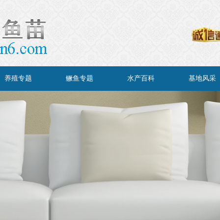
养殖专题
鳜鱼专题
水产百科
基地风采