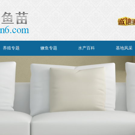
养殖专题
鳜鱼专题
水产百科
基地风采