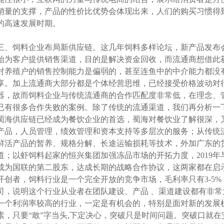
销量的支撑，产品的性价比优势会体现出来，人们的购买习惯得
的高速发展时期。
三、饲料企业布局新供应链。这几年饲料多样论坛，新产品发布
始为客户提供销售渠道，目的是解决资金回收，而流通商想借此
对养殖户的销售控制能力是偏弱的，甚至连鱼中的中介能力都没
享。加上流通商大部分都是个体经营思维，已经接受价格波动对
器，故而饲料企业与传统流通商的合作匹配度非常低，在理念、
已有很多合作失败的案例。除了传统的流通渠道，我们再分析一
蜀海供应链已经成为餐饮企业的首选，蜀海对餐饮业了解很深，
产品，人员管理，绩效管理和资本支持等多层次的服务；从传统
鲜活产品的暂养、规格分解、长途运输损耗等技术，外加广东的
道；以虾饲料起家的恒兴集团加强冻品市场的开拓力度，2019
成为国联的第二股东，达成长期的战略合作协议，这两家都在启
开创者，饲料行业是一个完全开放的竞争市场，毛利率只有3-5
司，说明这个行业从业者在团队建设、产品 、渠道建设都有非
一个利润率较高的行业，一定是有机会的，特别是面对新的发展
素，只要“敢”字当头,下定决心，突破只是时间问题。突破口就