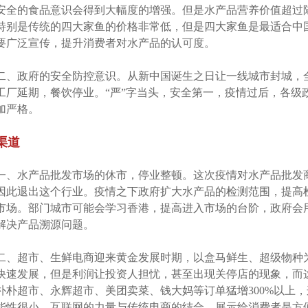
安全的食品意识会得到大幅度的增强。但是水产品营养价值超过
特别是传统的四大家鱼的价格非常低，但是四大家鱼是最适合中
要广泛宣传，提升消费者对水产品的认可度。
二、政府的安全防控意识。从新中国诞生之日让一线城市封城，
工厂延期，餐饮停业。“严”字当头，安全第一，疫情过后，各级
加严格。
渠道
一、水产品批发市场的休市，停业整顿。这次疫情对水产品批发
因此退出这个行业。疫情之下政府扩大水产品的检测范围，提高
市场。部门城市可能会学习香港，提高进入市场的台阶，政府会
解决产品溯源问题。
二、超市、生鲜电商迎来黄金发展时期，以盒马鲜生、超级物种为
快速发展，但是利润让投资人担忧，甚至出现关停店的现象，而
朴朴超市、永辉超市、美团卖菜、钱大妈等订单猛增300%以上
能性很小，互联网的力量与传统电商的结合，展示给消费者是方