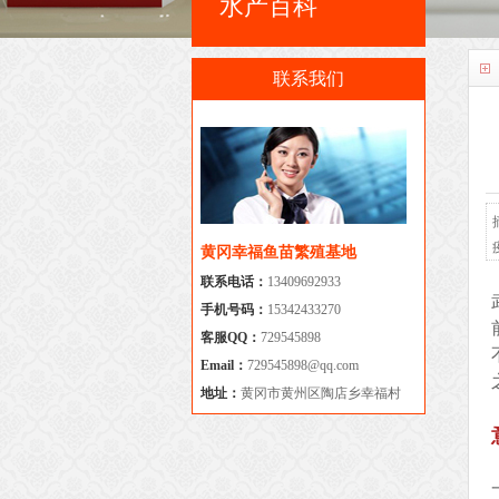
水产百科
联系我们
黄冈幸福鱼苗繁殖基地
联系电话：
13409692933
手机号码：
15342433270
客服QQ：
729545898
Email：
729545898@qq.com
地址：
黄冈市黄州区陶店乡幸福村