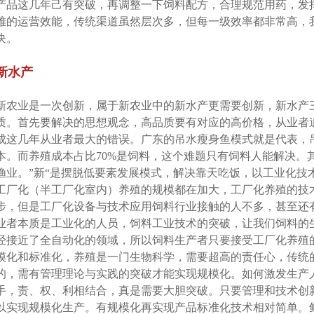
产品这几年己有突破，再调整一下饲料配方，合理规范用药，发
难的运营效能，传统渠道虽然层次多，但每一级效率都非常高，
决。
新水产
新农业是一次创新，属于新农业中的新水产更需要创新，新水产
质。首先要解决的思想观念，高品质要有对应的高价格，从业者
成这几年从业者最大的错误。广东的吊水瘦身鱼模式就是代表，
本。而养殖成本占比70%是饲料，这个难题只有饲料人能解决。
渔业。”新“是摆脱低要素发展模式，解决靠天吃饭，以工业化技
工厂化（半工厂化室内）养殖的规模都在加大，工厂化养殖的技
步，但是工厂化设备与技术应用饲料行业接触的人不多，甚至还
业者本质是工业化的人员，饲料工业技术的突破，让我们饲料的
经接近了全自动化的领域，所以饲料生产者只要接受工厂化养殖
模化和标准化，养殖是一门生物科学，需要超高的责任心，传统
的，需有管理理论与实践的突破才能实现规模化。如何激发生产
手，责、权、利相结合，真是需要大胆突破。只要管理和技术创
以实现规模化生产。有规模化再实现产品标准化技术相对简单。