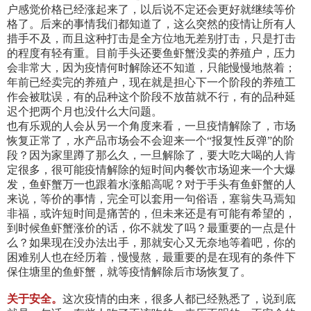
户感觉价格已经涨起来了，以后说不定还会更好就继续等价
格了。后来的事情我们都知道了，这么突然的疫情让所有人
措手不及，而且这种打击是全方位地无差别打击，只是打击
的程度有轻有重。目前手头还要鱼虾蟹没卖的养殖户，压力
会非常大，因为疫情何时解除还不知道，只能慢慢地熬着；
年前已经卖完的养殖户，现在就是担心下一个阶段的养殖工
作会被耽误，有的品种这个阶段不放苗就不行，有的品种延
迟个把两个月也没什么大问题。
也有乐观的人会从另一个角度来看，一旦疫情解除了，市场
恢复正常了，水产品市场会不会迎来一个“报复性反弹”的阶
段？因为家里蹲了那么久，一旦解除了，要大吃大喝的人肯
定很多，很可能疫情解除的短时间内餐饮市场迎来一个大爆
发，鱼虾蟹万一也跟着水涨船高呢？对于手头有鱼虾蟹的人
来说，等价的事情，完全可以套用一句俗语，塞翁失马焉知
非福，或许短时间是痛苦的，但未来还是有可能有希望的，
到时候鱼虾蟹涨价的话，你不就发了吗？最重要的一点是什
么？如果现在没办法出手，那就安心又无奈地等着吧，你的
困难别人也在经历着，慢慢熬，最重要的是在现有的条件下
保住塘里的鱼虾蟹，就等疫情解除后市场恢复了。
关于安全。
这次疫情的由来，很多人都已经熟悉了，说到底