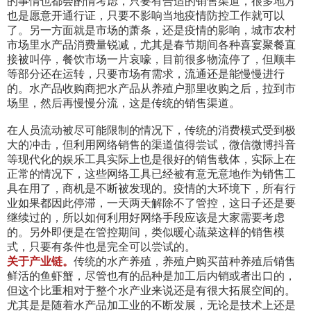
的事情也都会酌情考虑，只要有合适的销售渠道，很多地方
也是愿意开通行证，只要不影响当地疫情防控工作就可以
了。另一方面就是市场的萧条，还是疫情的影响，城市农村
市场里水产品消费量锐减，尤其是春节期间各种喜宴聚餐直
接被叫停，餐饮市场一片哀嚎，目前很多物流停了，但顺丰
等部分还在运转，只要市场有需求，流通还是能慢慢进行
的。水产品收购商把水产品从养殖户那里收购之后，拉到市
场里，然后再慢慢分流，这是传统的销售渠道。
在人员流动被尽可能限制的情况下，传统的消费模式受到极
大的冲击，但利用网络销售的渠道值得尝试，微信微博抖音
等现代化的娱乐工具实际上也是很好的销售载体，实际上在
正常的情况下，这些网络工具已经被有意无意地作为销售工
具在用了，商机是不断被发现的。疫情的大环境下，所有行
业如果都因此停滞，一天两天解除不了管控，这日子还是要
继续过的，所以如何利用好网络手段应该是大家需要考虑
的。另外即便是在管控期间，类似暖心蔬菜这样的销售模
式，只要有条件也是完全可以尝试的。
关于产业链。
传统的水产养殖，养殖户购买苗种养殖后销售
鲜活的鱼虾蟹，尽管也有的品种是加工后内销或者出口的，
但这个比重相对于整个水产业来说还是有很大拓展空间的。
尤其是是随着水产品加工业的不断发展，无论是技术上还是