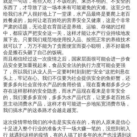
就是一句话，有些人吃了不该吃的、来历不明的、不安全的
东西了，才导致了这一场本来有可能避免的灾难。这至少也
给我们水产人很好地上了一堂课，水产品最终是要爬上老百
姓餐桌的，如何让老百姓吃的营养安全又健康，这是个非常
严肃的话题，无论是在育苗还是养殖、运输、存储的过程
中，都应该严把安全这一关，这样才能让水产行业持续地发
展下去。只要我们规范地使用投入品、按照正常的养殖技术
就可以了，万万不能为了贪图便宜而耍小聪明，弄不好最终
会是搬石头砸了自己的饭碗。
而且相信经过这一次疫情之后，国家层面很可能会进一步食
品安全更加重视起来，食品安全法的执行力度可能会更强
了，所以我们从业人员一定要时时刻刻把“安全”这把剑悬在
头上，牢记在心。我们不仅要为社会提供安全的鱼虾蟹，还
要多多向社会宣传水产品的食用价值，现在畜禽都多多少少
存在这样那样的安全隐患，而水产品现在看来是非常安全
的，我们要多多宣传，多多为水产品代言，让更多老百姓乐
意主动消费水产品，这样才有可能进一步地拓宽消费市场，
我们搞水产的这条路才会越走越宽。
这次疫情带给我们的冲击是实实在在的，有的人原来是信心
十足进入整个行业的准备大干一场大赚一笔的，没想到初入
行 就遇到这样的疫情，有的人搞了好多年的水产也没遇到这