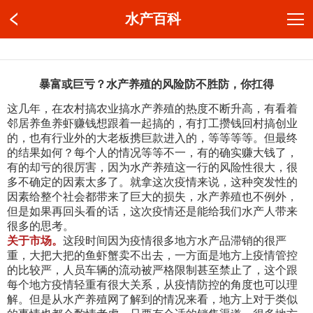
水产百科
暴富或巨亏？水产养殖的风险防不胜防，你扛得
这几年，在农村搞农业搞水产养殖的热度不断升高，有看着
邻居养鱼养虾赚钱想跟着一起搞的，有打工攒钱回村搞创业
的，也有行业外的大老板携巨款进入的，等等等等。但最终
的结果如何？每个人的情况等等不一，有的确实赚大钱了，
有的却亏的很厉害，因为水产养殖这一行的风险性很大，很
多不确定的因素太多了。就拿这次疫情来说，这种突发性的
因素给整个社会都带来了巨大的损失，水产养殖也不例外，
但是如果再回头看的话，这次疫情还是能给我们水产人带来
很多的思考。
关于市场。
这段时间因为疫情很多地方水产品滞销的很严
重，大把大把的鱼虾蟹卖不出去，一方面是地方上疫情管控
的比较严，人员车辆的流动被严格限制甚至禁止了，这个跟
每个地方疫情轻重有很大关系，从疫情防控的角度也可以理
解。但是从水产养殖网了解到的情况来看，地方上对于类似