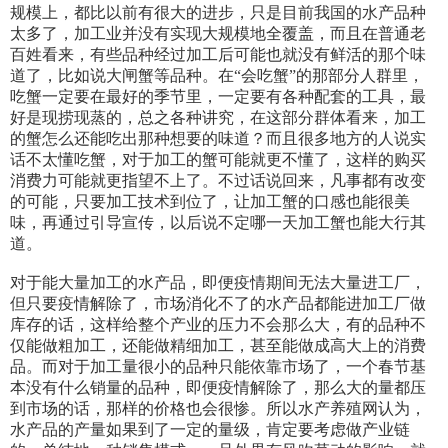
规模上，都比以前有很大的进步，只是目前我国的水产品种
太多了，加工业并没有实现大规模地全覆盖，而且在普通老
百姓看来，有些品种经过加工后可能也就没有鲜活的那个味
道了，比如说大闸蟹等品种。在“会吃蟹”的那部分人群里，
吃蟹一定要在最好的季节里，一定要有各种配套的工具，最
好是现捞现蒸的，总之各种讲究，在这部分群体看来，加工
的蟹怎么还能吃出那种想要的味道？而且很多地方的人说实
话不太懂吃蟹，对于加工的蟹可能就更不懂了，这样的购买
消费力可能就更指望不上了。不过话说回来，凡事都有改变
的可能，只要加工技术到位了，让加工蟹的口感也能很美
味，再通过引导宣传，以后说不定哪一天加工蟹也能大行其
道。
对于能大量加工的水产品，即便疫情期间无法大量进工厂，
但只要疫情解除了，市场消化不了的水产品都能进加工厂做
库存的话，这样给整个产业的压力不会那么大，有的品种不
仅能做粗加工，还能做精细加工，甚至能做成高大上的消费
品。而对于加工量很小的品种只能依靠市场了，一个春节基
本没有什么销量的品种，即便疫情解除了，那么大的量都压
到市场的话，那样的价格也会很惨。所以水产养殖网认为，
水产品的产量如果到了一定的量级，肯定要考虑做产业链