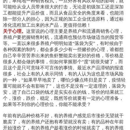
的，单纯地一种销售模式，一旦外界有风吹草动的影响，就
可能给从业人员带来很大的打击，无论是初级加工还是深加
工都能提升产品价值，而且从食品安全的角度来看，也能消
除一部分人的担心，因为正规的加工企业优选原料，通过标
准化流程加工出来的水产品，更值得信赖！
关于心理。
这里说的心理主要是养殖户和流通商销售心理，
养殖户要把握销售时机，流通商也预估市场做适当的囤货等
等。一直以来很多养殖户明明知道“落袋为安”，有时候由于
各种因素的制约，都会多多少少有一些赌价的心理，谁都想
自己辛辛苦苦养出来的鱼虾蟹能卖出更好的价格，等价格是
很多人都会做的事情，但如何掌握那个“度”就很关键了，而
且这个是只可意味不可言传的事情。最近水产品滞销的报道
很多，社会上有的人表示同情，有的人认为这也是市场风险
的一种，“如果早早地卖了，哪怕少赚点终归是卖了，疫情轻
重可能就不会有影响了”，这也不是没有一定道理的，落袋为
安，进了自己口袋的钱才是实实在在的钱，等价的结果就三
个，涨价，跌价，稳定，既然等价就要有一定的心理准备，
如果等不到你的心理价位，你能不能承受？
年前有的品种价格不好，有的养殖户感觉后市涨价无望就干
脆卖了，有的养殖户还抱有希望就没有卖；有的品种在年前
开始涨价了，有的养殖户趁着涨价的时候就卖了，有的养殖