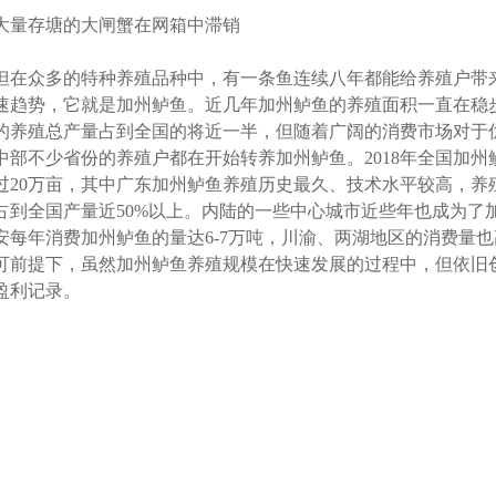
大量存塘的大闸蟹在网箱中滞销
但在众多的特种养殖品种中，有一条鱼连续八年都能给养殖户带
速趋势，它就是加州鲈鱼。近几年加州鲈鱼的养殖面积一直在稳
的养殖总产量占到全国的将近一半，但随着广阔的消费市场对于
中部不少省份的养殖户都在开始转养加州鲈鱼。2018年全国加州
过20万亩，其中广东加州鲈鱼养殖历史最久、技术水平较高，养殖
占到全国产量近50%以上。内陆的一些中心城市近些年也成为了
安每年消费加州鲈鱼的量达6-7万吨，川渝、两湖地区的消费量也
可前提下，虽然加州鲈鱼养殖规模在快速发展的过程中，但依旧
盈利记录。