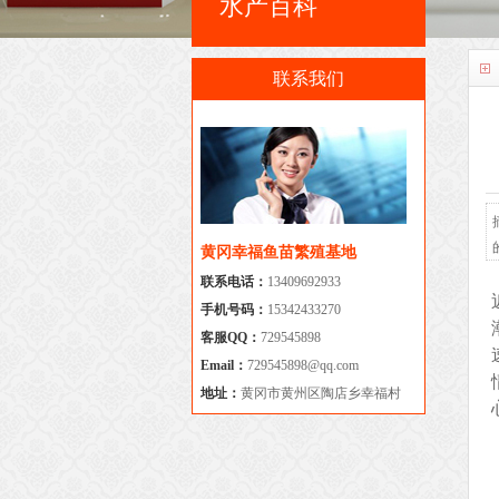
水产百科
联系我们
黄冈幸福鱼苗繁殖基地
联系电话：
13409692933
手机号码：
15342433270
客服QQ：
729545898
Email：
729545898@qq.com
地址：
黄冈市黄州区陶店乡幸福村