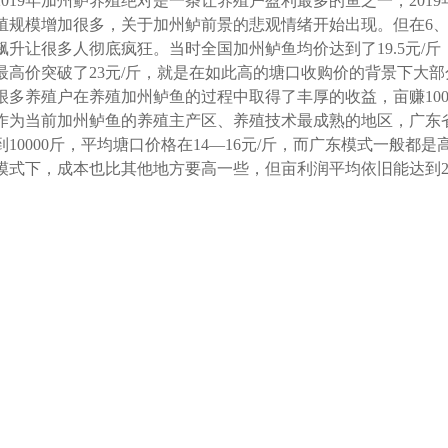
2019年加州鲈养殖绝对是一条让养殖户盈利最多的鱼之一，201
殖规模增加很多，关于加州鲈前景的悲观情绪开始出现。但在6、
飙升让很多人彻底疯狂。当时全国加州鲈鱼均价达到了19.5元/斤
最高价突破了23元/斤，就是在如此高的塘口收购价的背景下大
很多养殖户在养殖加州鲈鱼的过程中取得了丰厚的收益，亩赚100
作为当前加州鲈鱼的养殖主产区、养殖技术最成熟的地区，广东省
到10000斤，平均塘口价格在14—16元/斤，而广东模式一般
模式下，成本也比其他地方要高一些，但亩利润平均依旧能达到2000