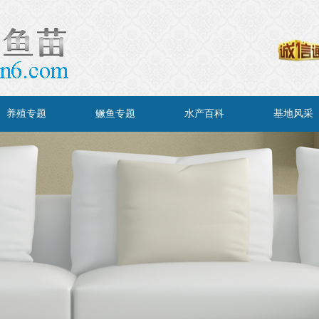
养殖专题
鳜鱼专题
水产百科
基地风采