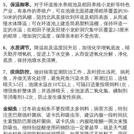
5、保温御寒。
对于环道推水养殖池及稻田养殖小龙虾等特色
产业，有条件的养殖户，可在池塘北面搭建用稻草覆盖的30-
50米的挡风棚，阻挡北风直接吹到环道及稻田表面，从而减
慢水体降温；可在环道池上建造简易塑料温棚，保持环道一
定的水温；在稻田子埂及田埂小龙虾洞穴集中区覆盖2-3厘米
的稻草，增加洞穴温度，保障亲本虾不受伤害。
6、水质调节。
降温前及温度回升后，加强化学增氧底改，晴
天勤开增氧机，促进上下水交换，从而促进氧化分解，净化
底质，保持池塘水质清爽。
7、疫病防控。
做好病害监测防治工作，及时捞出冻死、病死
鱼，并做无害化处理，避免死鱼污染水质；寒潮过后，连续
晴天3-5日，池塘水温在10℃以上，可隔日适量投喂饲料1次，
增强鱼虾蟹体质；并选择晴天，全池泼洒二氧化氯、碘制剂
等消毒剂1-2次，防止发生爆发性疾病。
金鲳鱼：
过冬前金鲳鱼不要投喂太多饲料，病害方面，特别
注意巴斯德杆菌病、诺卡氏和吸虫等。建议内服一段时间抗
生素预防巴斯德杆菌病、诺卡氏病；内服吡喹酮一两次来预
防吸虫。他特别提醒使用药物防治一定要趁早，就是天气暖
和金鲳鱼还能吃料时候就喂药，如果等降温不吃料了，用药