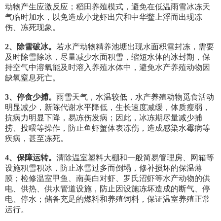
动物产生应激反应；稻田养殖模式，避免在低温雨雪冰冻天
气临时加水，以免造成小龙虾出穴和中华鳖上浮而出现冻
伤、冻死现象。
2、除雪破冰。
若水产动物精养池塘出现水面积雪封冻，需要
及时除雪除冰，尽量减少水面积雪，缩短水体的冰封期，保
持空气中溶氧能及时溶入养殖水体中，避免水产养殖动物因
缺氧窒息死亡。
3、停食少捕。
雨雪天气，水温较低，水产养殖动物觅食活动
明显减少，新陈代谢水平降低，生长速度减缓，体质瘦弱，
抗病力明显下降，易冻伤发病；因此，冰冻期尽量减少捕
捞、投喂等操作，防止鱼虾蟹体表冻伤，造成感染水霉病等
疾病，甚至冻死。
4、保障运转。
清除温室塑料大棚和一般简易管理房、网箱等
设施积雪积冰，防止冰雪过多而倒塌，修补损坏的保温薄
膜；检修温室甲鱼、南美白对虾、罗氏沼虾等水产动物的供
电、供热、供水管道设施，防止因设施冻坏造成的断气、停
电、停水；储备充足的燃料和养殖饲料，保证温室养殖正常
运行。