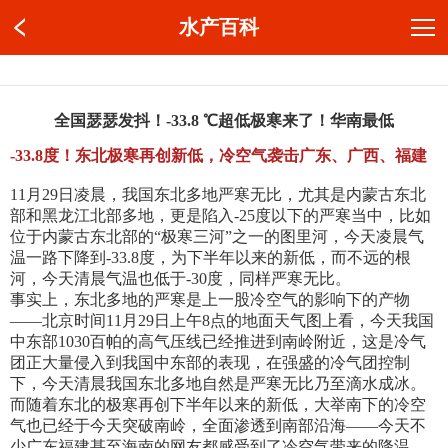
水产百科
全国瑟瑟发抖！-33.8 ℃超低极寒来了！华南最低
-33.8度！东北极寒再创新低，冷空气袭击广东、广西、福建
11月29日凌晨，我国东北多地严寒无比，尤其是内蒙古东北
部和黑龙江北部多地，更是陷入-25度以下的严寒当中，比如
位于内蒙古东北部的“极寒三河”之一的图里河，今天凌晨气
温一路下降到-33.8度，为下半年以来的新低，而不远的根
河，今天清晨气温也低于-30度，同样严寒无比。
事实上，东北多地的严寒是上一股冷空气的影响下的产物
——北京时间11月29日上午8点的地面天气图上看，今天我国
中东部1030百帕的高气压线已经推进到南岭附近，这是冷气
团正大量侵入到我国中东部的表现，在强盛的冷气团控制
下，今天清晨我国东北多地自然是严寒无比乃至滴水成冰。
而随着东北的极寒再创下半年以来的新低，大举南下的冷空
气也已经于今天突破南岭，全面渗透到南部沿海——今天不
少广东福建甚至海南的网友都感受到了冷空气带来的降温。