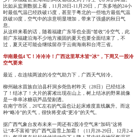
比如从监测数据上看，11月28日-11月29日，广东多地的24小
时最低气温已经跌破15度，甚至于粤北的一些地方最低气温
跌破10度，空气中的凉意明显增加，带来了强盛的秋日气
息。
从这样来看的话，随着福建广东等也全面“签收”冷空气，此
前广东福建沿海不少地方顽固的夏天也要全面结束了，不
过，夏天还可能会继续留存于云南海南和台湾三省。
华南最低4 ℃！冷冷冷！广西这里草木皆“冰”，下周又一股冷
空气要来
最近，在连续两波的冷空气助力下，广西天气转冷。
柳州融水苗族自治县杆洞乡尧告村昨天（28日）已经结冰
了！结冰了！大片的雾凇出现在山上，树上结冰的野果就像
是一串串冰糖葫芦晶莹剔透。
在南宁市区，20℃左右的气温也让起床难度直线飙升。而这
种“略冷”的天气，很快将变成“更冷”的天气。
据广西气象台发布未来一周还有2股冷空气来“加码”这将
让“本不富裕”的广西气温雪上加霜！（11月28-29日、12月2-4