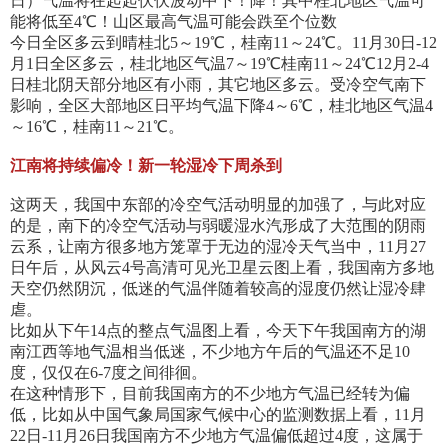
日）气温将在起起伏伏波动中下！降！其中桂北地区气温可
能将低至4℃！山区最高气温可能会跌至个位数
今日全区多云到晴桂北5～19℃，桂南11～24℃。11月30日-12
月1日全区多云，桂北地区气温7～19℃桂南11～24℃12月2-4
日桂北阴天部分地区有小雨，其它地区多云。受冷空气南下
影响，全区大部地区日平均气温下降4～6℃，桂北地区气温4
～16℃，桂南11～21℃。
江南将持续偏冷！新一轮湿冷下周杀到
这两天，我国中东部的冷空气活动明显的加强了，与此对应
的是，南下的冷空气活动与弱暖湿水汽形成了大范围的阴雨
云系，让南方很多地方笼罩于无边的湿冷天气当中，11月27
日午后，从风云4号高清可见光卫星云图上看，我国南方多地
天空仍然阴沉，低迷的气温伴随着较高的湿度仍然让湿冷肆
虐。
比如从下午14点的整点气温图上看，今天下午我国南方的湖
南江西等地气温相当低迷，不少地方午后的气温还不足10
度，仅仅在6-7度之间徘徊。
在这种情形下，目前我国南方的不少地方气温已经转为偏
低，比如从中国气象局国家气候中心的监测数据上看，11月
22日-11月26日我国南方不少地方气温偏低超过4度，这属于