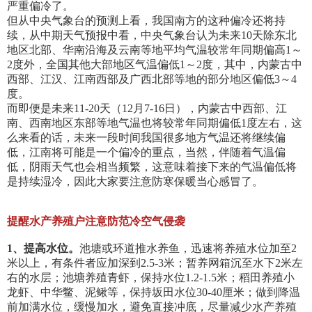
严重偏冷了。
但从中央气象台的预测上看，我国南方的这种偏冷还将持
续，从中期天气预报中看，中央气象台认为未来10天除东北
地区北部、华南沿海及云南等地平均气温较常年同期偏高1～
2度外，全国其他大部地区气温偏低1～2度，其中，内蒙古中
西部、江汉、江南西部及广西北部等地的部分地区偏低3～4
度。
而即便是未来11-20天（12月7-16日），内蒙古中西部、江
南、西南地区东部等地气温也将较常年同期偏低1度左右，这
么来看的话，未来一段时间我国很多地方气温还将继续偏
低，江南将可能是一个偏冷的重点，当然，伴随着气温偏
低，阴雨天气也会相当频繁，这意味着接下来的气温偏低将
是持续湿冷，因此大家要注意防寒保暖当心感冒了。
提醒水产养殖户注意防范冷空气侵袭
1、提高水位。
池塘或环道推水养鱼，迅速将养殖水位加至2
米以上，有条件者应加深到2.5-3米；暂养网箱沉至水下2米左
右的水层；池塘养殖青虾，保持水位1.2-1.5米；稻田养殖小
龙虾、中华鳖、泥鳅等，保持坂田水位30-40厘米；做到降温
前加满水位，缓慢加水，避免直接冲底，尽量减少水产养殖