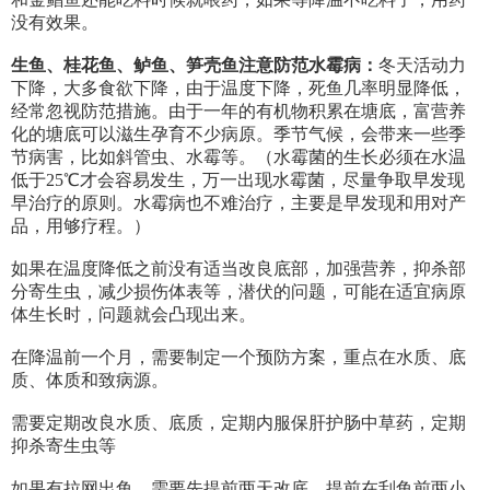
没有效果。
生鱼、桂花鱼、鲈鱼、笋壳鱼注意防范水霉病：
冬天活动力
下降，大多食欲下降，由于温度下降，死鱼几率明显降低，
经常忽视防范措施。由于一年的有机物积累在塘底，富营养
化的塘底可以滋生孕育不少病原。季节气候，会带来一些季
节病害，比如斜管虫、水霉等。（水霉菌的生长必须在水温
低于25℃才会容易发生，万一出现水霉菌，尽量争取早发现
早治疗的原则。水霉病也不难治疗，主要是早发现和用对产
品，用够疗程。）
如果在温度降低之前没有适当改良底部，加强营养，抑杀部
分寄生虫，减少损伤体表等，潜伏的问题，可能在适宜病原
体生长时，问题就会凸现出来。
在降温前一个月，需要制定一个预防方案，重点在水质、底
质、体质和致病源。
需要定期改良水质、底质，定期内服保肝护肠中草药，定期
抑杀寄生虫等
如果有拉网出鱼，需要先提前两天改底，提前在刮鱼前两小