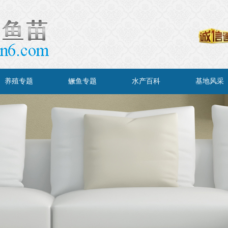
养殖专题
鳜鱼专题
水产百科
基地风采