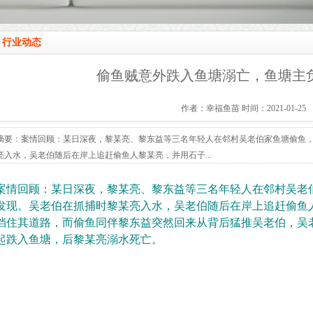
行业动态
偷鱼贼意外跌入鱼塘溺亡，鱼塘主
作者：幸福鱼苗 时间：2021-01-25
摘要：案情回顾：某日深夜，黎某亮、黎东益等三名年轻人在邻村吴老伯家鱼塘偷鱼
亮入水，吴老伯随后在岸上追赶偷鱼人黎某亮，并用石子...
案情回顾：某日深夜，黎某亮、黎东益等三名年轻人在邻村吴老
发现。吴老伯在抓捕时黎某亮入水，吴老伯随后在岸上追赶偷鱼
挡住其道路，而偷鱼同伴黎东益突然回来从背后猛推吴老伯，吴
起跌入鱼塘，后黎某亮溺水死亡。