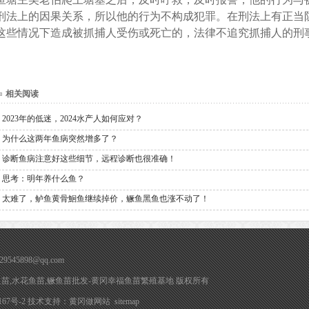
刑法上的因果关系，所以他的行为不构成犯罪。在刑法上有正当
这些情况下造成被抓捕人受伤或死亡的，法律不追究抓捕人的刑
相关阅读
2023年的低迷，2024水产人如何应对？
为什么这两年鱼病突然增多了？
诊断鱼病注意好这些细节，远程诊断也很准确！
思考：明年养什么鱼？
太难了，鲈鱼黄骨鮰鱼继续掉价，鳜鱼黑鱼也涨不动了！
9545898@qq.com
苗,黄冈鱼苗,水花鱼苗,鳜鱼苗批发-黄冈幸福鱼苗繁殖基地 版权所有
67号-2
技术支持：
黄冈做网站
sitemap