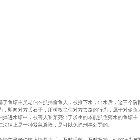
基于鱼塘主吴老伯在抓捕偷鱼人，被推下水，出水后，这三个阶
为，即向对方丢石子，用树杈拦住对方去路的行为，属于对偷鱼
伯掉进水塘中，被害人黎某亮出于求生的本能抓住落水的鱼塘主
在法律上是一种紧急避险，是可以免除刑事处罚的。
鱼塘主吴老伯爬上塘基之后，及时呼救，及时报警，他的行为与