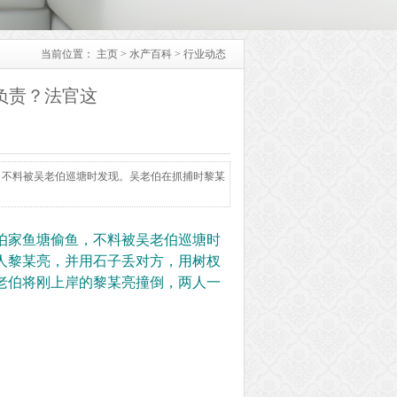
当前位置：
主页
>
水产百科
>
行业动态
负责？法官这
，不料被吴老伯巡塘时发现。吴老伯在抓捕时黎某
伯家鱼塘偷鱼，不料被吴老伯巡塘时
人黎某亮，并用石子丢对方，用树杈
老伯将刚上岸的黎某亮撞倒，两人一