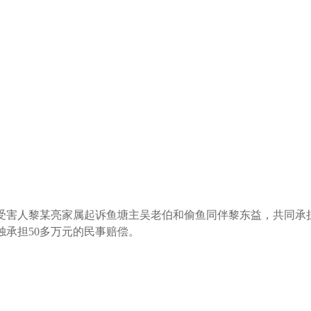
受害人黎某亮家属起诉鱼塘主吴老伯和偷鱼同伴黎东益，共同承
独承担50多万元的民事赔偿。