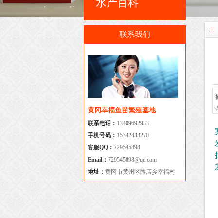
水产百科
联系我们
黄冈幸福鱼苗繁殖基地
联系电话：
13409692933
手机号码：
15342433270
客服QQ：
729545898
Email：
729545898@qq.com
地址：
黄冈市黄州区陶店乡幸福村