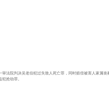
一审法院判决吴老伯犯过失致人死亡罪，同时赔偿被害人家属丧
益犯抢劫罪。