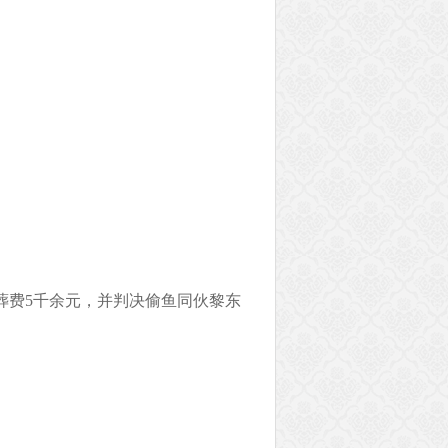
葬费5千余元，并判决偷鱼同伙黎东