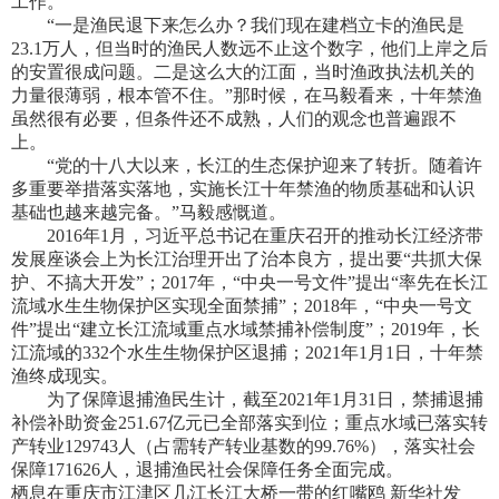
工作。
“一是渔民退下来怎么办？我们现在建档立卡的渔民是
23.1万人，但当时的渔民人数远不止这个数字，他们上岸之后
的安置很成问题。二是这么大的江面，当时渔政执法机关的
力量很薄弱，根本管不住。”那时候，在马毅看来，十年禁渔
虽然很有必要，但条件还不成熟，人们的观念也普遍跟不
上。
“党的十八大以来，长江的生态保护迎来了转折。随着许
多重要举措落实落地，实施长江十年禁渔的物质基础和认识
基础也越来越完备。”马毅感慨道。
2016年1月，习近平总书记在重庆召开的推动长江经济带
发展座谈会上为长江治理开出了治本良方，提出要“共抓大保
护、不搞大开发”；2017年，“中央一号文件”提出“率先在长江
流域水生生物保护区实现全面禁捕”；2018年，“中央一号文
件”提出“建立长江流域重点水域禁捕补偿制度”；2019年，长
江流域的332个水生生物保护区退捕；2021年1月1日，十年禁
渔终成现实。
为了保障退捕渔民生计，截至2021年1月31日，禁捕退捕
补偿补助资金251.67亿元已全部落实到位；重点水域已落实转
产转业129743人（占需转产转业基数的99.76%），落实社会
保障171626人，退捕渔民社会保障任务全面完成。
栖息在重庆市江津区几江长江大桥一带的红嘴鸥 新华社发