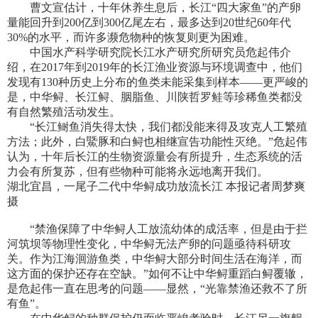
曹文宣估计，十年休养生息后，长江“四大家鱼”的产卵
量能回升到200亿到300亿尾左右，最多达到20世纪60年代
30%的水平，而许多濒危物种的恢复则更为困难。
中国水产科学研究院长江水产研究所研究员危起伟介
绍，在2017年到2019年的长江渔业资源与环境调查中，他们
发现有130种历史上分布的鱼类未能采集到样本——更严峻的
是，中华鲟、长江鲟、胭脂鱼、川陕哲罗鲑等珍稀鱼类都没
有自然繁殖活动发生。
“长江鲥鱼消失得太快，我们都没能来得及攻克人工繁殖
方法；此外，白鱀豚和白鲟也相继宣告功能性灭绝。”危起伟
认为，十年后长江的生物资源量会有所提升，生态系统的活
力会有所复苏，但有些物种可能将永远地离开我们。
湖北宜昌，一尾子二代中华鲟成功放流长江 本报记者周梦爽
摄
“禁渔保障了中华鲟人工放流幼体的成活率，但是由于拦
河筑坝等物理性变化，中华鲟无法产卵的问题亟待科研攻
关。作为江海洄游鱼类，中华鲟大部分时间生活在海洋，而
这方面的保护还存在空缺。”如何不让中华鲟重蹈白鲟覆辙，
是危起伟一直在思考的问题——显然，“光靠禁渔还救不了所
有鱼”。