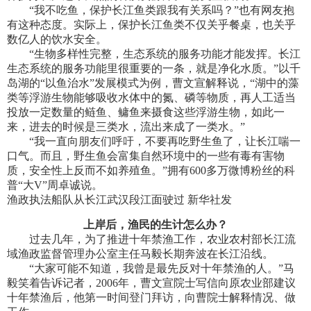
“我不吃鱼，保护长江鱼类跟我有关系吗？”也有网友抱
有这种态度。实际上，保护长江鱼类不仅关乎餐桌，也关乎
数亿人的饮水安全。
“生物多样性完整，生态系统的服务功能才能发挥。长江
生态系统的服务功能里很重要的一条，就是净化水质。”以千
岛湖的“以鱼治水”发展模式为例，曹文宣解释说，“湖中的藻
类等浮游生物能够吸收水体中的氮、磷等物质，再人工适当
投放一定数量的鲢鱼、鳙鱼来摄食这些浮游生物，如此一
来，进去的时候是三类水，流出来成了一类水。”
“我一直向朋友们呼吁，不要再吃野生鱼了，让长江喘一
口气。而且，野生鱼会富集自然环境中的一些有毒有害物
质，安全性上反而不如养殖鱼。”拥有600多万微博粉丝的科
普“大V”周卓诚说。
渔政执法船队从长江武汉段江面驶过 新华社发
上岸后，渔民的生计怎么办？
过去几年，为了推进十年禁渔工作，农业农村部长江流
域渔政监督管理办公室主任马毅长期奔波在长江沿线。
“大家可能不知道，我曾是最先反对十年禁渔的人。”马
毅笑着告诉记者，2006年，曹文宣院士写信向原农业部建议
十年禁渔后，他第一时间登门拜访，向曹院士解释情况、做