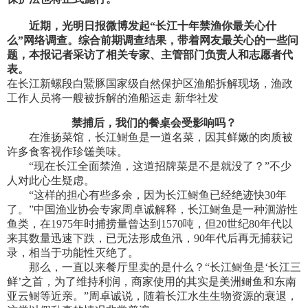
近期，光明日报微博发起“长江十年禁渔你最关心什
么”网络调查。综合前期调查结果，带着网友最关心的一些问
题，本报记者采访了相关专家、主管部门负责人和志愿者代
表。
在长江新螺段白鱀豚国家级自然保护区渔船拆解现场，渔政
工作人员将一艘被拆解的渔船运走 新华社发
禁捕后，我们的餐桌会受影响吗？
在淮扬菜馆，长江鲥鱼是一道名菜，因其鲜嫩的肉质被
许多食客视作珍馐美味。
“现在长江全面禁渔，这道招牌菜是不是就没了？”不少
人对此心生疑虑。
“这样的担心有些多余，因为长江鲥鱼已经绝迹快30年
了。”中国渔业协会专家周卓诚解释，长江鲥鱼是一种洄游性
鱼类，在1975年时捕捞量曾达到1570吨，但20世纪80年代以
来其数量迅速下跌，已无法形成鱼汛，90年代后再无捕获记
录，相当于功能性灭绝了。
那么，一直以来餐厅里卖的是什么？“长江鲥鱼是‘长江三
鲜’之首，为了维持利润，商家使用的其实是美洲鲥鱼和东南
亚云鲥等近亲。”周卓诚说，随着长江水生生物资源的衰退，