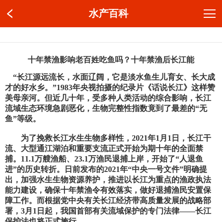
水产百科
十年禁渔影响老百姓吃鱼吗？十年禁渔后长江能
“长江源远流长，水面辽阔，它是淡水鱼生儿育女、长大成
才的好水乡。”1983年央视拍摄的纪录片《话说长江》这样赞
美母亲河。但近几十年，受多种人类活动的综合影响，长江
流域生态环境急剧恶化，生物完整性指数竟到了最差的“无
鱼”等级。
为了挽救长江水生生物多样性，2021年1月1日，长江干
流、大型通江湖泊和重要支流正式开始为期十年的全面禁
捕。11.1万艘渔船、23.1万渔民退捕上岸，开始了“人退鱼
进”的历史转折。日前发布的2021年“中央一号文件”明确提
出，加强水生生物资源养护，推进以长江为重点的渔政执法
能力建设，确保十年禁渔令有效落实，做好退捕渔民安置保
障工作。而根据党中央有关长江经济带高质量发展的战略部
署，3月1日起，我国首部有关流域保护的专门法律——长江
保护法也将正式施行。