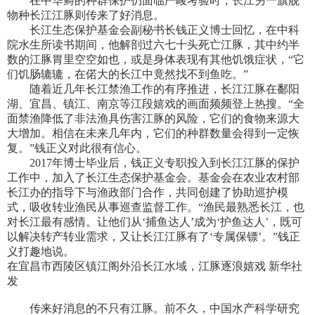
在中华鲟的种群保护仍面临严峻考验时，长江另一旗舰
物种长江江豚则传来了好消息。
长江生态保护基金会副秘书长钱正义博士回忆，在中科
院水生所读书期间，他解剖过六七十头死亡江豚，其中约半
数的江豚胃里空空如也，或是身体表现有其他饥饿症状，“它
们饥肠辘辘，在偌大的长江中竟然找不到鱼吃。”
随着近几年长江禁渔工作的有序推进，长江江豚在鄱阳
湖、宜昌、镇江、南京等江段嬉戏的画面频频登上热搜。“全
面禁渔降低了非法渔具伤害江豚的风险，它们的食物来源大
大增加。相信在未来几年内，它们的种群数量会得到一定恢
复。”钱正义对此很有信心。
2017年博士毕业后，钱正义专职投入到长江江豚的保护
工作中，加入了长江生态保护基金会。基金会在农业农村部
长江办的指导下与渔政部门合作，共同创建了协助巡护模
式，吸收转业渔民从事巡查监督工作。“渔民最熟悉长江，也
对长江最有感情。让他们从‘捕鱼达人’成为‘护鱼达人’，既可
以解决转产转业需求，又让长江江豚有了‘专属保镖’。”钱正
义打趣地说。
在宜昌市西陵区镇江阁外沿长江水域，江豚逐浪嬉戏 新华社
发
传来好消息的不只有江豚。前不久，中国水产科学研究