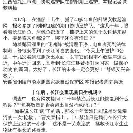
江西省九江市湖口协助巡护队在鄱阳湖上巡护。本报记者 周
梦爽摄
2017年，在渔船上出生、捕了40多年鱼的舒银安收起渔
网，报名参加了刚刚组建的湖口协助巡护队。“这几十年，眼
看着长江鲥鱼、河鲀鱼都没了，捕捞上来的鱼个头也越来越
小。要是将来鱼都没了，哪里还会有渔民？”
随着鄱阳湖里的“迷魂阵”被清理干净，电鱼者受到法律
制裁，舒银安看到了长江可喜的变化。“今天上午巡护20公
里，十几次看到江豚跃出水面，以前它们根本不敢靠岸这么
近。中午巡护回来，又看到‘长江江豚被提升为国家一级保护
动物’的新闻。太好了，长江的未来一定会更好！”舒银安兴奋
极了。
安徽省铜陵市淡水豚国家级自然保护区 本报记者周梦爽摄
十年后，长江会重现昔日生机吗？
调查中，也有网友提问：“十年禁渔后长江能恢复到什么
程度？”“鱼类数量是否会超出自然承载能力？”
“如果说长江‘病’了的话，那么十年禁渔只能说是对母亲
河的一次‘抢救’。”曹文宣指出，十年禁渔只是我们在长江大
保护上迈出的一小步，“这不是一劳永逸的，拯救长江水生生
物还有很长的路要走。”