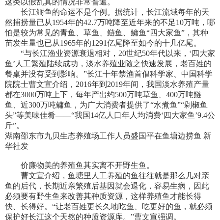
这类以假乱真的情况非常普遍。
长江鲥鱼的命运不是个例。据统计，长江流域每年的天
然捕捞量已从1954年的42.7万吨降至近年来的不足10万吨，哪
怕是较为常见的青鱼、草鱼、鲢鱼、鳙鱼“四大家鱼”，其种
苗发生量也已从1965年的1291亿尾降至如今的十几亿尾。
“与长江渔业资源衰退相对，20世纪50年代以来，‘四大家
鱼’人工繁殖陆续成功，淡水养殖业随之快速发展，老百姓的
餐桌并没有受到影响。”长江十年禁渔首倡科学家、中国科学
院院士曹文宣介绍，2016年到2019年间，我国淡水养殖产量
都在3000万吨上下，每年产出约500万吨草鱼、400万吨鲢
鱼、近300万吨鳙鱼，为广大消费者提供了“水煮鱼”“剁椒鱼
头”等美味佳肴——“我国14亿人口年人均消费‘四大家鱼’9.4公
斤”。
湖南邵东市九贝生态养殖场工作人员盛国平在鱼塘边捞鱼 新
华社发
价廉物美的养殖鱼其实离不开野生鱼。
曹文宣介绍，鱼塘里人工养殖的鱼往往就是那么几对亲
鱼的后代，长期近亲繁殖后基因就会退化，容易生病，因此
必须要有野生鱼来改善其种质资源，这样养殖鱼才能长得
快、长得好。“让老百姓更长久地吃鱼、吃更好的鱼，就必须
保护好长江这个天然的种质资源库。”曹文宣强调。