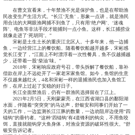
在曹文宣看来，十年禁渔不光是保护鱼，也是在帮助渔
民改变生产生活方式。“长江‘无鱼’，形象一点讲，就是渔民
用合法的大网眼渔网捕不到鱼了，只有用‘绝户网’、‘迷魂
阵’、电鱼等非法手段才能捕到一点小鱼。这样，长江捕捞业
就像走进了‘死胡同’。”
宋彬是土生土长的重庆江北区人。十多年来，他一边捕
鱼，一边经营江上的餐饮船。随着餐饮船越开越多，宋彬感
觉长江变了，“江面上不时漂浮着一次性餐具，鱼不仅越捕越
少，还带着一股‘柴油’味。”
2018年，宋彬响应政府号召，带头拆解了餐饮船，靠补
偿款在岸上不远处开了一家老宋家鱼馆。如今，鱼馆的生意
不仅越来越红火，4名和宋彬一样的退捕渔民也加入鱼馆工
作，在岸上过起了安稳的好日子。
长江全面禁渔后，仍有一群渔民选择留在了江上。
2021年2月5日，天刚蒙蒙亮，在江西省湖口县的鄱阳湖
水面，伴随着“突突突”的马达声，舒银安和同事们开始了一
天的工作，一边监测长江江豚的数量，一边劝阻岸边使用“四
锚钩”的垂钓者。“这种‘四锚钩’有4道锋利的钩尖，不用鱼咬
饵，直接就能钩穿大鱼身体，对渔业资源的破坏性很大。”舒
银安告诉记者。