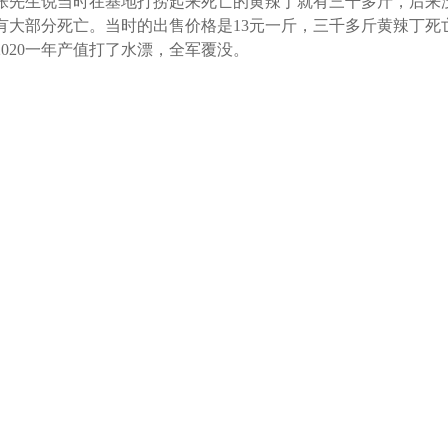
张先生说当时在基地打捞起来死亡的黄辣丁就有三千多斤，后来没
有大部分死亡。当时的出售价格是13元一斤，三千多斤黄辣丁死亡
2020一年产值打了水漂，全军覆没。