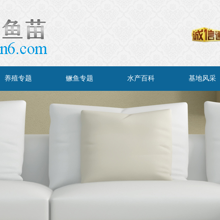
养殖专题
鳜鱼专题
水产百科
基地风采