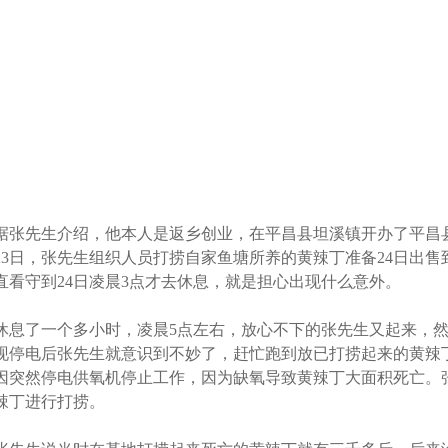
据张先生介绍，他本人是返乡创业，在平昌县坦溪镇开办了平昌县胭
23日，张先生组织人员打捞自家鱼塘所养的黄辣丁准备24日出
直看守到24日凌晨3点才去休息，就是担心出现什么意外。
休息了一个多小时，凌晨5点左右，放心不下的张先生又起来，
现停电后张先生就意识到不妙了，赶忙跑到放已打捞起来的黄辣
因突然停电供氧机停止工作，因为缺氧导致黄辣丁大面积死亡。
辣丁进行打捞。