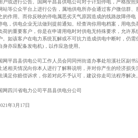
用户或进行公告。国网平昌县供电公司对于计划停电，严格按照
网站等公众平台上进行公告，属地供电所亦会通过客户微信群、
之的作用。而你反映的停电属恶劣天气原因造成的线路故障停电
停电，供电企业无法做到提前通知。经查询你用电档案，用电负荷
负荷的重要客户，你是在申请用电时对供电无特殊要求，允许系
户。如该客户在电力系统瓦解或不可抗力造成供电中断时，仍需
自身亦应配备发电机)，以作应急使用。
国网平昌县供电公司工作人员会同同州街道办事处坦溪社区副书
上述相关情况向你本人进行了解释说明，并对你产生的经济损失
法满足你赔偿诉求，你若对此不予认可，建议你走司法程序解决
国网四川省电力公司平昌县供电分公司
2021年3月17日