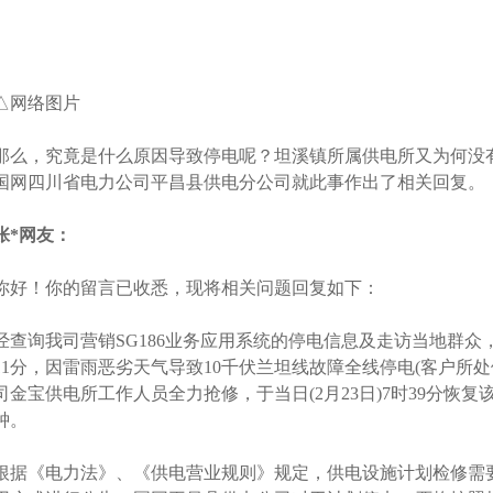
△网络图片
那么，究竟是什么原因导致停电呢？坦溪镇所属供电所又为何没有
国网四川省电力公司平昌县供电分公司就此事作出了相关回复。
张*网友：
你好！你的留言已收悉，现将相关问题回复如下：
经查询我司营销SG186业务应用系统的停电信息及走访当地群众，具
11分，因雷雨恶劣天气导致10千伏兰坦线故障全线停电(客户所
司金宝供电所工作人员全力抢修，于当日(2月23日)7时39分恢复
钟。
根据《电力法》、《供电营业规则》规定，供电设施计划检修需