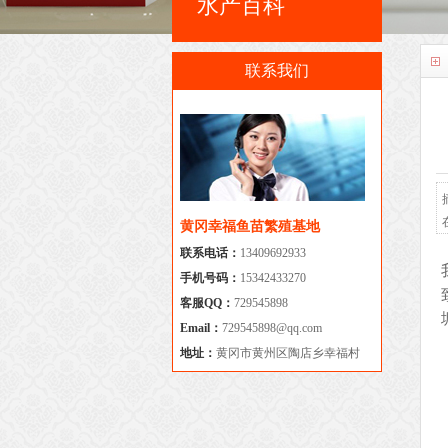
水产百科
联系我们
黄冈幸福鱼苗繁殖基地
联系电话：
13409692933
手机号码：
15342433270
客服QQ：
729545898
Email：
729545898@qq.com
地址：
黄冈市黄州区陶店乡幸福村